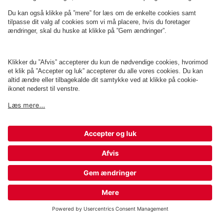
Q-Park Palads
2 m
2