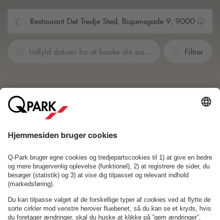
Udfyld datoen for at booke din parkering
Filtrer