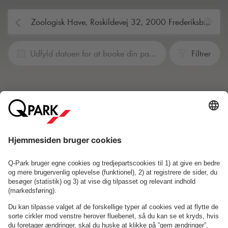
Udfyld datoen for at booke din parkering
Filtrer