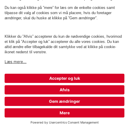
Q-Park Zoologisk Have København
1 m