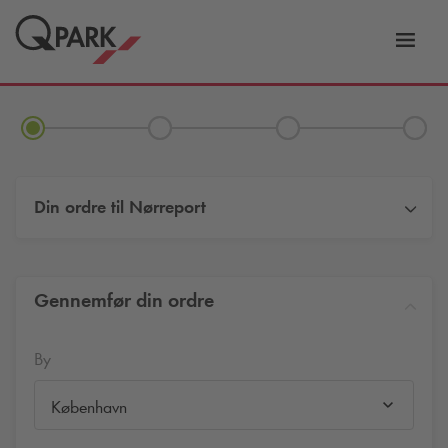
Slå
tion
navig
til
Din ordre til
Nørreport
Gennemfør din ordre
By
København