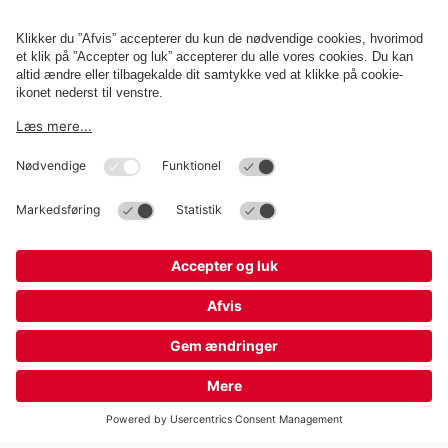
Om
Q-Park
Erhverv
Betingelser og politikker
Parkering
Cookieindstillinger
Copyright
Q-Park
Operations Denmark A/S