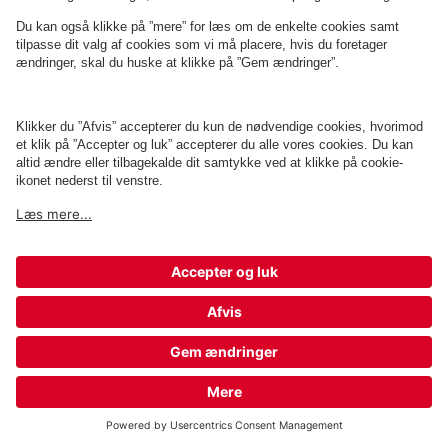
Q-Park Comwell H.C. Andersen
1 m
4