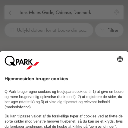
Udfyld datoen for at booke din parkering
Filtrer