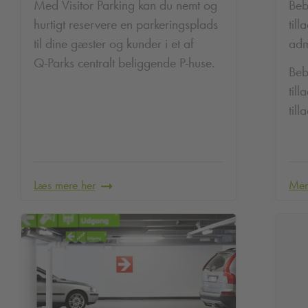
Med Visitor Parking kan du nemt og
Beb
hurtigt reservere en parkeringsplads
till
til dine gæster og kunder i et af
adm
Q-Park
s centralt beliggende P-huse.
Beb
till
till
Læs mere her
Mer