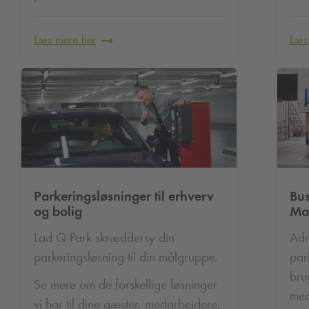
Læs mere her
Læs
Parkeringsløsninger til erhverv
Bus
og bolig
Ma
Lad
Q-Park
skræddersy din
Adm
parkeringsløsning til din målgruppe.
par
bru
Se mere om de forskellige løsninger
med
vi har til dine gæster, medarbejdere,