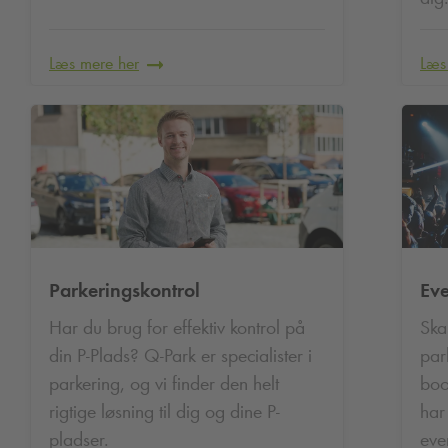
Læs mere her
Læs
Parkeringskontrol
Eve
Har du brug for effektiv kontrol på
Skal
din P-Plads?
Q-Park
er specialister i
par
parkering, og vi finder den helt
boo
rigtige løsning til dig og dine P-
har
pladser.
eve