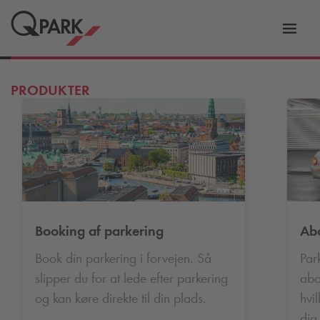
Slå
tion
navig
til
PRODUKTER
Booking af parkering
Ab
Book din parkering i forvejen. Så
Par
slipper du for at lede efter parkering
abo
og kan køre direkte til din plads.
hvi
dig