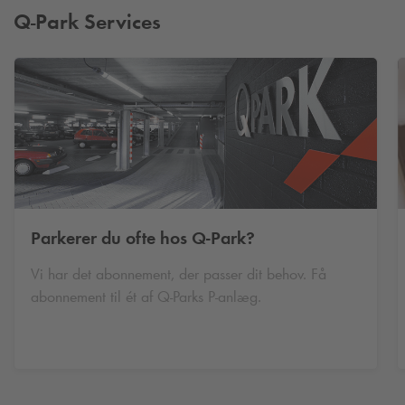
Q-Park
Services
Parkerer du ofte hos
Q-Park
?
Vi har det abonnement, der passer dit behov. Få
abonnement til ét af
Q-Park
s P-anlæg.