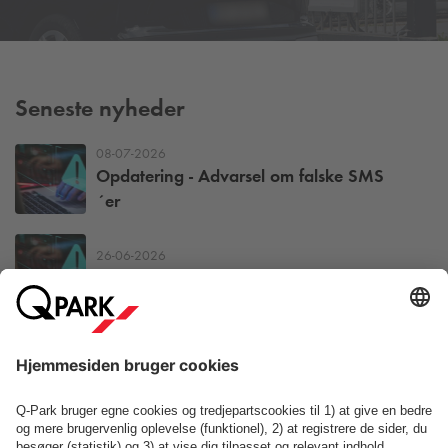
Seneste nyheder
08-07-2026
Opdatering - Advarsel om falske SMS
´er
26-06-2026
Advarsel - falske SMS´er
23-06-2026
Q-Park
er igen en del af CopenPay
Flere nyheder