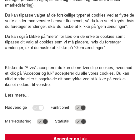
Om
Q-Park
Erhverv
Betingelser og politikker
Parkering