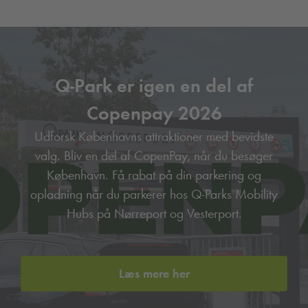
Q-Park
er igen en del af
Copenpay 2026
Udforsk Københavns attraktioner med bevidste
valg. Bliv en del af CopenPay, når du besøger
København. Få rabat på din parkering og
opladning når du parkerer hos
Q-Park
s Mobility
Hubs på Nørreport og Vesterport.
Læs mere her