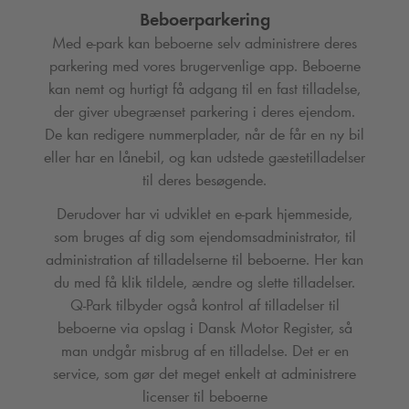
Beboerparkering
Med e-park kan beboerne selv administrere deres
parkering med vores brugervenlige app. Beboerne
kan nemt og hurtigt få adgang til en fast tilladelse,
der giver ubegrænset parkering i deres ejendom.
De kan redigere nummerplader, når de får en ny bil
eller har en lånebil, og kan udstede gæstetilladelser
til deres besøgende.
Derudover har vi udviklet en e-park hjemmeside,
som bruges af dig som ejendomsadministrator, til
administration af tilladelserne til beboerne. Her kan
du med få klik tildele, ændre og slette tilladelser.
Q-Park
tilbyder også kontrol af tilladelser til
beboerne via opslag i Dansk Motor Register, så
man undgår misbrug af en tilladelse. Det er en
service, som gør det meget enkelt at administrere
licenser til beboerne