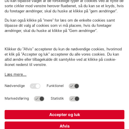
Om
Q-Park
Erhverv
Betingelser og politikker
Parkering
Cookieindstillinger
Copyright
Q-Park
Operations Denmark A/S