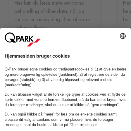
Her kan du læse mere om vores
Her
behandling af dine data, når du
beh
sender en ansøgning til en af vores
bes
ledige stillinger.
Læs mere om her
Læs
Om
Q-Park
Erhverv