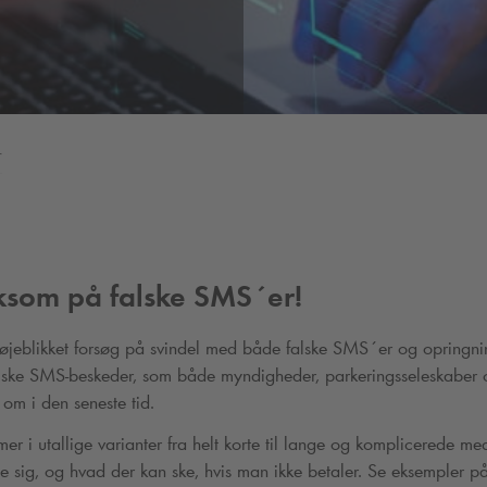
r
som på falske SMS´er!
 øjeblikket forsøg på svindel med både falske SMS´er og opringnin
alske SMS-beskeder, som både myndigheder, parkeringsseleskaber
m i den seneste tid.
i utallige varianter fra helt korte til lange og komplicerede med 
e sig, og hvad der kan ske, hvis man ikke betaler. Se eksempler på