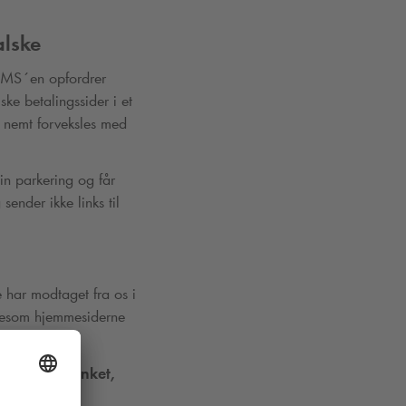
alske
 SMS´en opfordrer
lske betalingssider i et
s nemt forveksles med
in parkering og får
ender ikke links til
 har modtaget fra os i
igesom hjemmesiderne
ghed.
likke på linket,