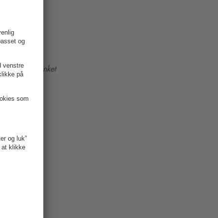
ad"
rer for forsinket