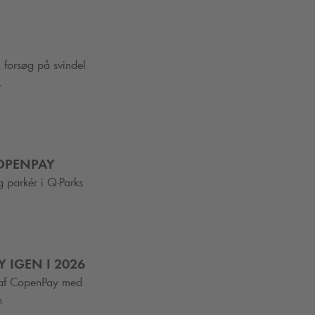
 forsøg på svindel
.
COPENPAY
g parkér i
Q-Park
s
 IGEN I 2026
af CopenPay med
n