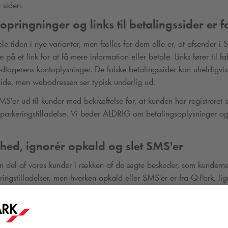
 siden.
opringninger og links til betalingssider er f
e tiden i nye varianter, men fælles for dem alle er, at afsender i
 på et link for at få mere information eller betale. Links fører til fa
dtagerens kontoplysninger. De falske betalingssider kan uheldigvi
ide, men webadressen ser typisk underlig ud.
er ud til kunder med bekræftelse for, at kunden har registreret s
 parkeringstilladelse. Vi beder ALDRIG om betalingsoplysninger og s
ghed, ignorér opkald og slet SMS'er
n del af vores kunder i rækken af de ægte beskeder, som kunderne
ingstilladelser, men hverken opkald eller SMS'er er fra
Q-Park
, l
ordrer alle modtagere til at være opmærksomme og udvise forsigti
an SMS, bør du slette den med det samme, og undlade at k
bort fra opkald med lignende budskaber.