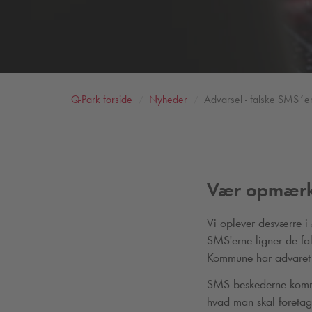
Q-Park
forside
Nyheder
Advarsel - falske SMS´e
Vær opmærk
Vi oplever desværre i
SMS'erne ligner de f
Kommune har advaret o
SMS beskederne kommer 
hvad man skal foretag