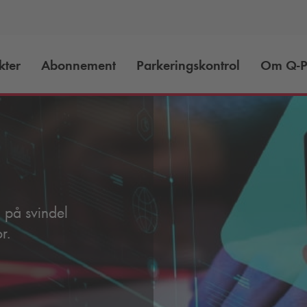
kter
Abonnement
Parkeringskontrol
Om
Q-P
g på svindel
r.