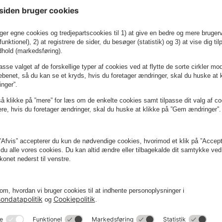
beskedernes ordlyd:
reret en uafsluttet parkering. Se dine oplysninger: http://kk-dk.org/
 regning. Betal den venligst med det samme, da der opkræves geby
k.-bond/dk