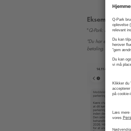
Eksempler på 
"
Q-Park
: Der er regist
"Du har en udestående
betaling. https://dk-k