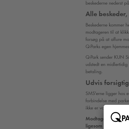
beskederne nederst på
Alle beskeder, 
Beskederne kommer hel
modtageren til at klikke
forsøg på at aflure mo
Q-Park
s egen hjemmes
Q-Park
sender KUN SMS'
udstedt en midlertidig
betaling.
Udvis forsigti
SMS'erne ligger hos e
forbindelse med parker
ikke er vores. Vi opf
Modtager du en såd
ligesom du bør se 