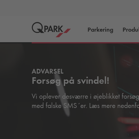
Parkering
Produ
ADVARSEL
Forsøg på svindel!
Vi oplever desværre i øjeblikket forsø
med falske SMS´er. Læs mere nedenfo