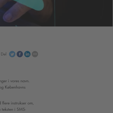
Del
ger i vores navn.
 og Københavns
flere instrukser om,
 teksten i SMS-