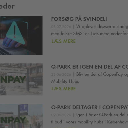
eder
FORSØG PÅ SVINDEL!
|
Vi oplever desværre stadig
08-07-2026
med falske SMS´er. Læs mere nedenfor
LÆS MERE
Q-PARK
ER IGEN EN DEL AF 
|
Bliv en del af CopenPay o
23-06-2026
Mobility Hubs
LÆS MERE
Q-PARK
DELTAGER I COPENPAY
|
Igen i år er
Q-Park
en del 
09-06-2026
tilbud i vores mobility hubs i Københav