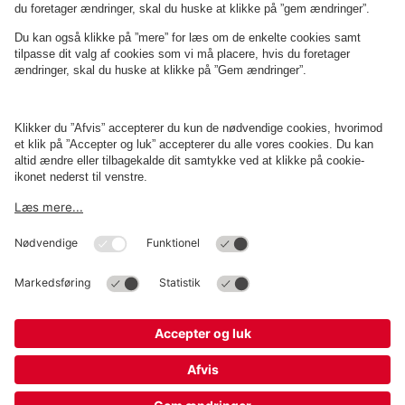
Om
Q-Park
Erhverv
Betingelser og politikker
Parkering