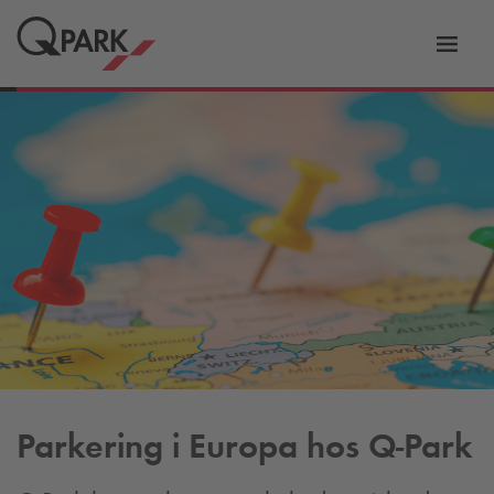
Slå
tion
navig
til
Parkering i Europa hos
Q-Park