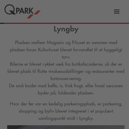
Slå
tion
navig
Lyngby
til
Pladsen mellem Magasin og P-huset er sammen med
pladsen foran Kulturhuset blevet forvandlet til et hyggeligt
torv.
Bilerne er blevet rykket væk fra butiksfacaderne, så der er
blevet plads til flotte vinduesudstillinger og restauranter med
fortovsservering.
De små boder med kaffe, is, frisk frugt, eller hvad sæsonen
byder på, fuldender pladsen.
Hvor der før var en kedelig parkeringsplads, er parkering,
shopping og byliv blevet integreret i et populært
samlingspunkt midt i Lyngby.