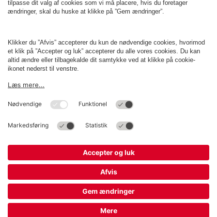
Om
Q-Park
Erhverv
Betingelser og politikker
Parkering