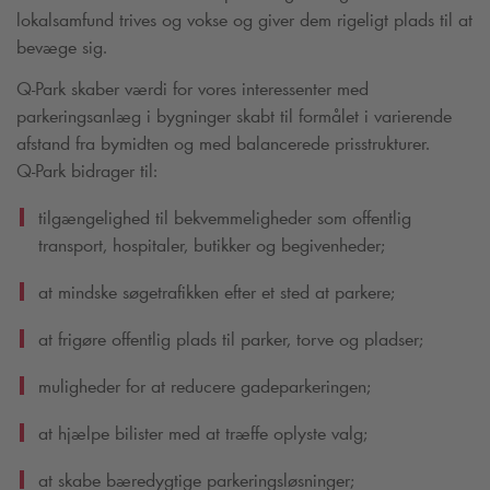
lokalsamfund trives og vokse og giver dem rigeligt plads til at
bevæge sig.
Q-Park
skaber værdi for vores interessenter med
parkeringsanlæg i bygninger skabt til formålet i varierende
afstand fra bymidten og med balancerede prisstrukturer.
Q-Park
bidrager til:
tilgængelighed til bekvemmeligheder som offentlig
transport, hospitaler, butikker og begivenheder;
at mindske søgetrafikken efter et sted at parkere;
at frigøre offentlig plads til parker, torve og pladser;
muligheder for at reducere gadeparkeringen;
at hjælpe bilister med at træffe oplyste valg;
at skabe bæredygtige parkeringsløsninger;