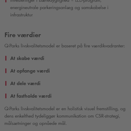
energineutrale parkeringsanlæg og samskabelse i
infrastruktur
Fire værdier
Q-Park
s livskvalitetsmodel er baseret på fire værdikvadranter:
At skabe værdi
At opfange værdi
At dele værdi
At fastholde værdi
Q-Park
s livskvalitetsmodel er en holistisk visuel fremstilling, og
dens enkelthed tydeliggør kommunikation om CSR-strategi,
målsætninger og opnåede mål.