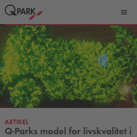
Slå
tion
navig
til
ARTIKEL
Q-Park
s model for livskvalitet i