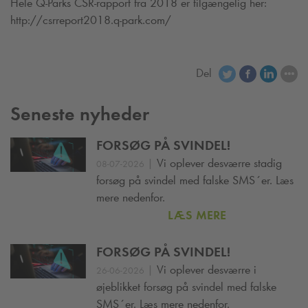
Hele
Q-Park
s CSR-rapport fra 2018 er tilgængelig her:
http://csrreport2018.
q-park
.com/
Del
Seneste nyheder
FORSØG PÅ SVINDEL!
|
Vi oplever desværre stadig
08-07-2026
forsøg på svindel med falske SMS´er. Læs
mere nedenfor.
LÆS MERE
FORSØG PÅ SVINDEL!
|
Vi oplever desværre i
26-06-2026
øjeblikket forsøg på svindel med falske
SMS´er. Læs mere nedenfor.