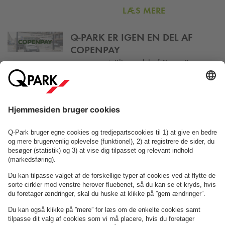
LÆS MERE
Q-PARK
ER IGEN EN DEL AF
COPENPAY
|
Bliv en del af CopenPay og
23-06-2026
parkér i
Q-Park
s Mobility Hubs
LÆS MERE
Om
Q-Park