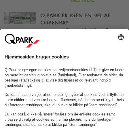
LÆS MERE
Q-PARK
ER IGEN EN DEL AF
COPENPAY
|
Bliv en del af CopenPay og
23-06-2026
parkér i
Q-Park
s Mobility Hubs
LÆS MERE
Om
Q-Park
Erhverv