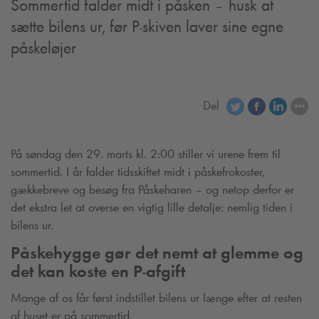
Sommertid falder midt i påsken – husk at
sætte bilens ur, før P-skiven laver sine egne
påskeløjer
Del
På søndag den 29. marts kl. 2:00 stiller vi urene frem til
sommertid. I år falder tidsskiftet midt i påskefrokoster,
gækkebreve og besøg fra Påskeharen – og netop derfor er
det ekstra let at overse en vigtig lille detalje: nemlig tiden i
bilens ur.
Påskehygge gør det nemt at glemme og
det kan koste en P-afgift
Mange af os får først indstillet bilens ur længe efter at resten
af huset er på sommertid.