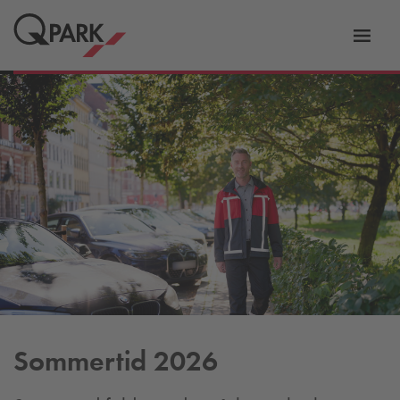
Slå
tion
navig
til
Sommertid 2026