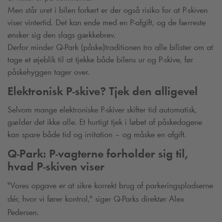
Men står uret i bilen forkert er der også risiko for at P-skiven
viser vintertid. Det kan ende med en P-afgift, og de færreste
ønsker sig den slags gækkebrev.
Derfor minder
Q-Park
(påske)traditionen tro alle bilister om at
tage et øjeblik til at tjekke både bilens ur og P-skive, før
påskehyggen tager over.
Elektronisk P-skive? Tjek den alligevel
Selvom mange elektroniske P-skiver skifter tid automatisk,
gælder det ikke alle. Et hurtigt tjek i løbet af påskedagene
kan spare både tid og irritation – og måske en afgift.
Q-Park
: P-vagterne forholder sig til,
hvad P-skiven viser
"Vores opgave er at sikre korrekt brug af parkeringspladserne
dér, hvor vi fører kontrol," siger
Q-Park
s direktør Alex
Pedersen.