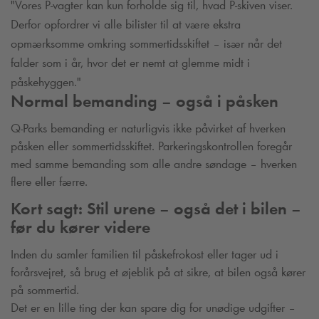
"Vores P-vagter kan kun forholde sig til, hvad P-skiven viser.
Derfor opfordrer vi alle bilister til at være ekstra
opmærksomme omkring sommertidsskiftet – især når det
falder som i år, hvor det er nemt at glemme midt i
påskehyggen."
Normal bemanding – også i påsken
Q-Park
s bemanding er naturligvis ikke påvirket af hverken
påsken eller sommertidsskiftet. Parkeringskontrollen foregår
med samme bemanding som alle andre søndage – hverken
flere eller færre.
Kort sagt: Stil urene – også det i bilen –
før du kører videre
Inden du samler familien til påskefrokost eller tager ud i
forårsvejret, så brug et øjeblik på at sikre, at bilen også kører
på sommertid.
Det er en lille ting der kan spare dig for unødige udgifter –