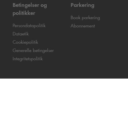
Betingelser og
Parkering
politikker
Book parkering
Persondatapolitik
Abonnement
Dataetik
Cookiepolitik
Generelle betingelser
Integritetspolitik