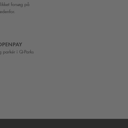
likket forsøg på
edenfor.
COPENPAY
g parkér i
Q-Park
s