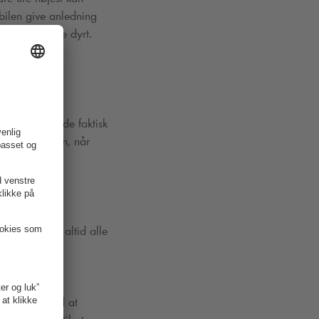
 bilen give anledning
og det kan blive dyrt.
ruden, så er de faktisk
jekke p-skiven, når
er
Q-Park
som altid alle
kan vi kun ved at