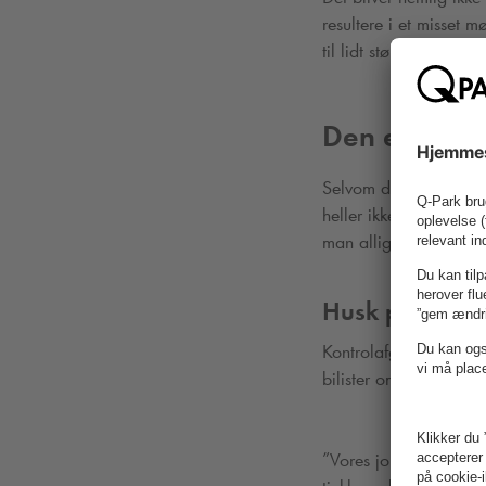
resultere i et misset m
til lidt større irritati
Den elektron
Selvom de elektroniske
heller ikke nogen gara
man alligevel er i gan
Husk p-skiven
Kontrolafgifter og p-
bilister om at indstille
”Vores job er at minds