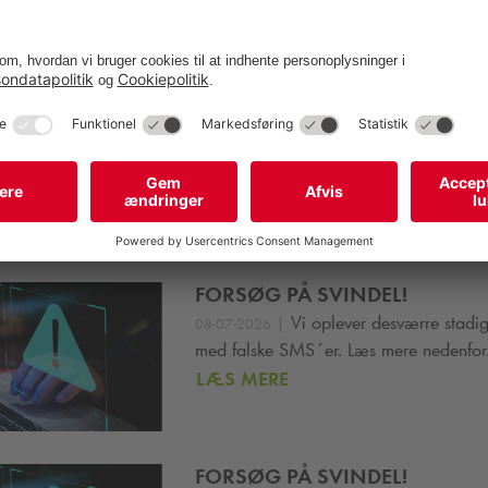
ten har som regel kun p-skiven at forholde sig til for at tjekke, om en
iger direktør hos
Q-Park
Alex Pedersen.
er, at skiftet til vintertid ikke betyder, at
Q-Park
har flere p-vagte
emanding den 30. oktober som på alle andre søndage”.
eder
FORSØG PÅ SVINDEL!
|
Vi oplever desværre stadig
08-07-2026
med falske SMS´er. Læs mere nedenfor
LÆS MERE
FORSØG PÅ SVINDEL!