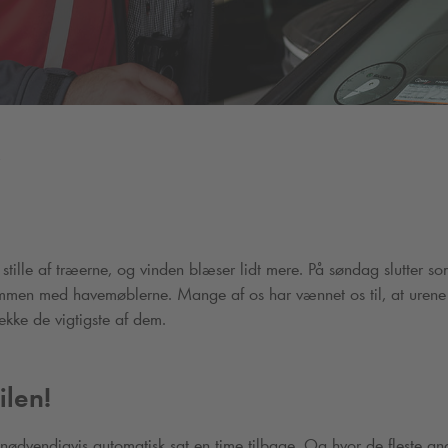
!
 stille af træerne, og vinden blæser lidt mere. På søndag slutter s
mmen med havemøblerne. Mange af os har vænnet os til, at urene in
jekke de vigtigste af dem.
ilen!
 nødvendigvis automatisk sat en time tilbage. Og hvor de fleste an