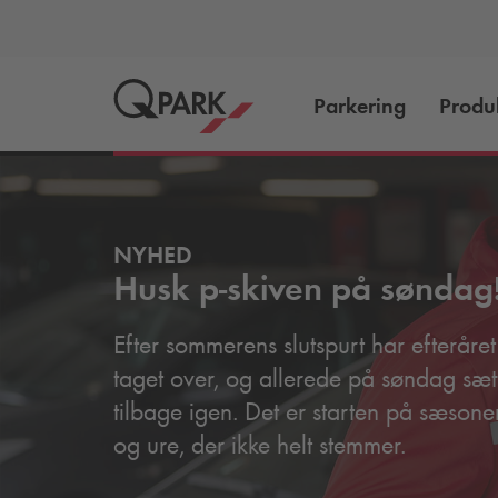
Parkering
Produ
NYHED
Husk p-skiven på søndag
Efter sommerens slutspurt har efteråret
taget over, og allerede på søndag sætt
tilbage igen. Det er starten på sæsonen
og ure, der ikke helt stemmer.