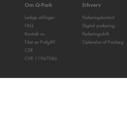
Om
Q-Park
Erhverv
Ledige stillinger
Parkeringskontrol
FAQ
Digital parkering
Kontakt os
Parkeringsdrift
Fået en P-afgift?
Opførelse af P-anlæg
CSR
CVR 11967086