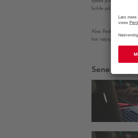
tjekke p-skiverne. P-vag
holde på p-pladsen” s
Alex Pedersen understreg
har nøjagtig samme b
Seneste nyh