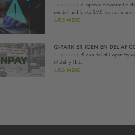
|
Vi oplever desværre i øjeb
26-06-2026
svindel med falske SMS´er. Læs mere n
LÆS MERE
Q-PARK
ER IGEN EN DEL AF 
|
Bliv en del af CopenPay o
23-06-2026
Mobility Hubs
LÆS MERE