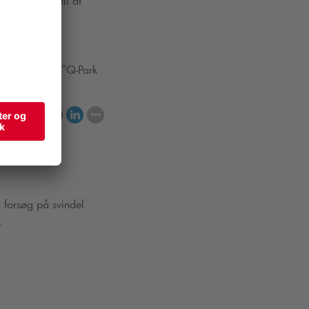
 bil har ret til at
r på arbejde. ”
Q-Park
Del
 forsøg på svindel
.