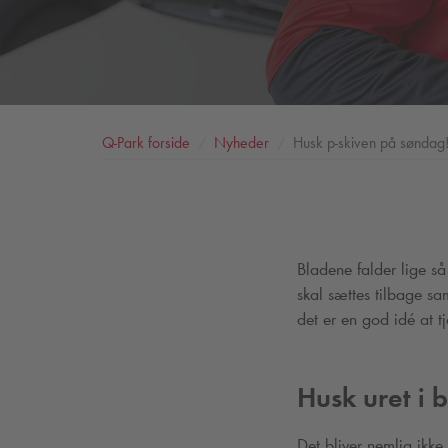
Q-Park
forside
Nyheder
Husk p-skiven på søndag
Bladene falder lige så
skal sættes tilbage sa
det er en god idé at t
Husk uret i b
Det bliver nemlig ikke