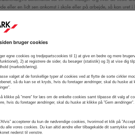
øde eller en lidt sen ankomst i skole eller på arbejde, så kan uret i
on. Hvis uret får forkert, bliver p-skiven måske også indstillet forkert, 
iske p-skive er heller ikke altid med
 p-skiver ofte er anskaffet som et værn mod kedelige beskeder i for
nti. Mange af dem skal indstilles manuelt, så det er en god idé at t
g med uret.
 på søndag!
bøder kommer sjældent som en glædelig overraskelse. Derfor mind
 bilens ur og den elektroniske p-skive.
ke misbruget af parkeringspladserne dér, hvor vi fører opsyn. Det 