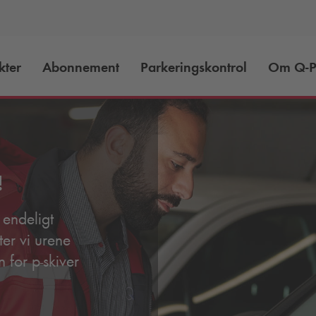
kter
Abonnement
Parkeringskontrol
Om
Q-P
!
 endeligt
er vi urene
 for p-skiver