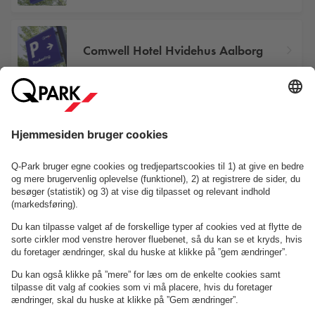
Comwell Hotel Hvidehus Aalborg
Saxogade 10
Se P-anlæg på kortet
Om
Q-Park
Erhverv