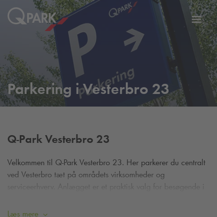
Slå
tion
navig
til
Parkering i Vesterbro 23
Q-Park
Vesterbro 23
Velkommen til
Q-Park
Vesterbro 23. Her parkerer du centralt
ved Vesterbro tæt på områdets virksomheder og
serviceerhverv. Anlægget er et praktisk valg for besøgende i
området.
Læs mere