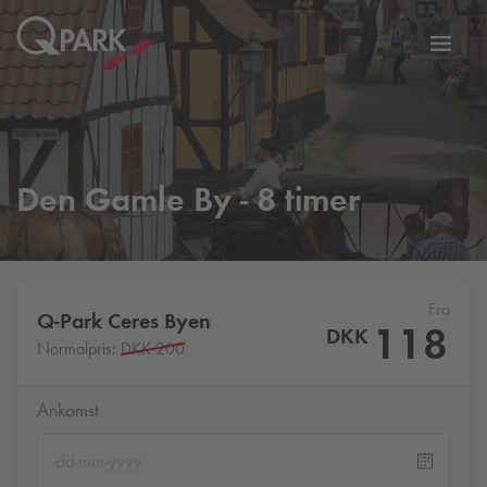
Slå
tion
navig
til
Den Gamle By - 8 timer
Fra
Q-Park
Ceres Byen
118
DKK
Normalpris:
DKK 200
Ankomst