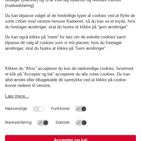
Om
Q-Park
Erhverv
Betingelser og politikker
Parkering