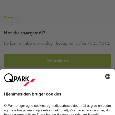
Mere
Har du spørgsmål?
Du kan kontakte os mandag - fredag på telefon 7025 7212.
Kontakt os
Se FAQ
Eller find os her: