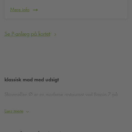
Mere info
Se P-anlæg på kortet
klassisk mad med udsigt
Skovmøllen Ø er en moderne restaurant ved Bassin 7 på
Aarhus Ø, skabt af samme ejere som Restaurant Skovmøllen i
Marselisborgskoven. Den nye lokation byder på samme
Læs mere
klassiske køkken som originalen, men i en nybygget og stilren
ramme.