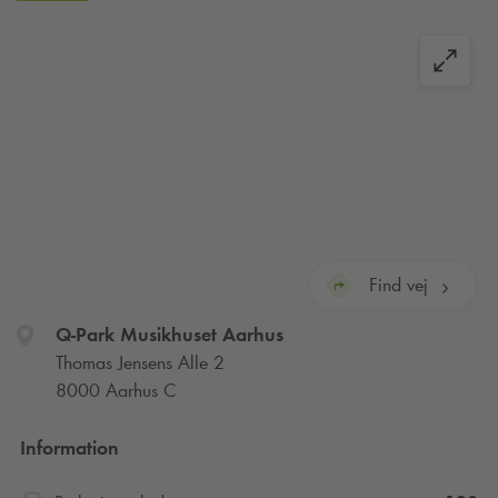
udtjekket efter den maksimalt tilladte parkeringstid, og der vil
blive opkrævet en eller flere døgntakster på betalingskortet.
Hvis du fortsat parkerer, vil du kunne blive pålagt
kontrolafgifter. Se reglerne skiltet i P-anlægget.
Velkommen til
Q-Park
Musikhuset Aarhus på Thomas Jensens
Allé. Her parkerer du centralt og trygt lige ved Musikhuset
Aarhus samt ARoS Kunstmuseum og Aarhus Musikskole. Fra
pladsen er der kun fem minutters gang til koncertstedet
VoxHall. Pladsen giver også nem adgang til byens caféer,
restauranter, indkøbsmuligheder og offentlig transport.
Find vej
Q-Park
Musikhuset Aarhus
Thomas Jensens Alle 2
8000 Aarhus C
Information