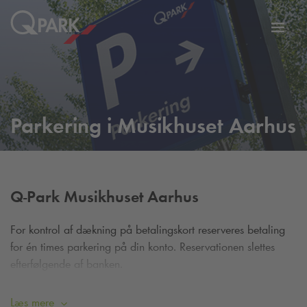
Slå
tion
navig
til
Parkering i Musikhuset Aarhus
Q-Park
Musikhuset Aarhus
For kontrol af dækning på betalingskort reserveres betaling
for én times parkering på din konto. Reservationen slettes
efterfølgende af banken.
Bemærk:
Hvis du ikke tjekker ud, vil du blive automatisk
Læs mere