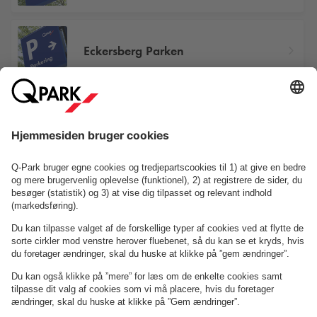
Eckersberg Parken
Vestergade
Se P-anlæg på kortet
Om
Q-Park
Erhverv