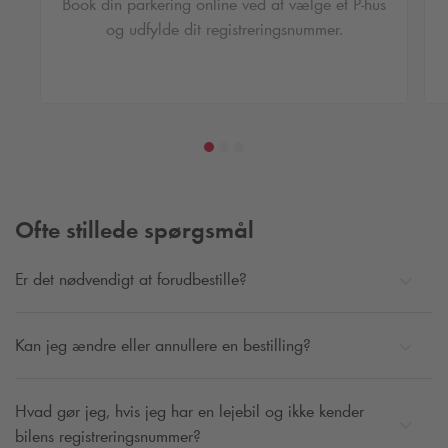
Book din parkering online ved at vælge et P-hus
nummerpladegenkendelse i P-anlægget, åbner bommen
og udfylde dit registreringsnummer.
automatisk for dig. Og ellers scanner du bare din QR-kode,
som vi har sendt dig, da du bookede din parkering. Så
starter dit besøg i Aarhus perfekt!
Hos
Q-Park
kan du finde den løsning, der passer dig bedst.
Du kan finde tilbud til en aften i byen, en dag eller en hel
weekend.
Ofte stillede spørgsmål
Er det nødvendigt at forudbestille?
Kan jeg ændre eller annullere en bestilling?
Hvad gør jeg, hvis jeg har en lejebil og ikke kender
bilens registreringsnummer?