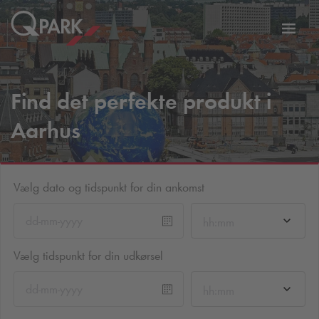
Slå
tion
navig
til
Find det perfekte produkt i
Aarhus
Vælg dato og tidspunkt for din ankomst
hh:mm
Vælg tidspunkt for din udkørsel
hh:mm