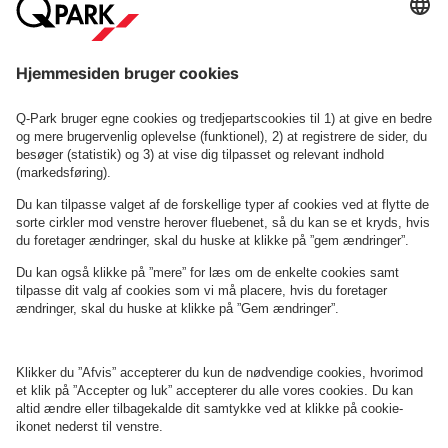
Se FAQ
Eller find os her:
Om
Q-Park
Erhverv
Betingelser og politikker