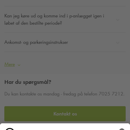
Kan jeg køre ud og komme ind i p-anlægget igen i
løbet af den bestilte periode?
Ankomst- og parkeringsinstrukser
Mere
Har du spørgsmål?
Du kan kontakte os mandag - fredag på telefon 7025 7212.
Kontakt os