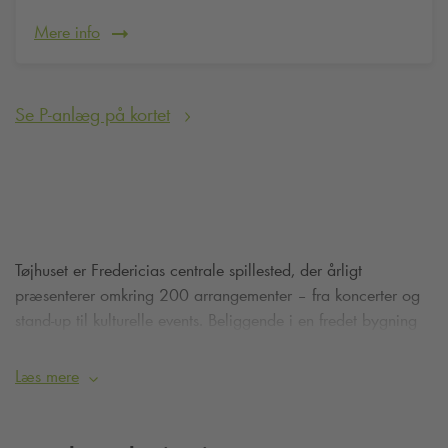
Mere info
Se P-anlæg på kortet
Tøjhuset er Fredericias centrale spillested, der årligt
præsenterer omkring 200 arrangementer – fra koncerter og
stand-up til kulturelle events. Beliggende i en fredet bygning
fra 1853, byder Tøjhuset på en intim koncertsal med balkon
og en hyggelig bar/café. Salen har plads til 200 siddende
Læs mere
eller 400 stående gæster, og caféområdet kan rumme op til
80 personer.