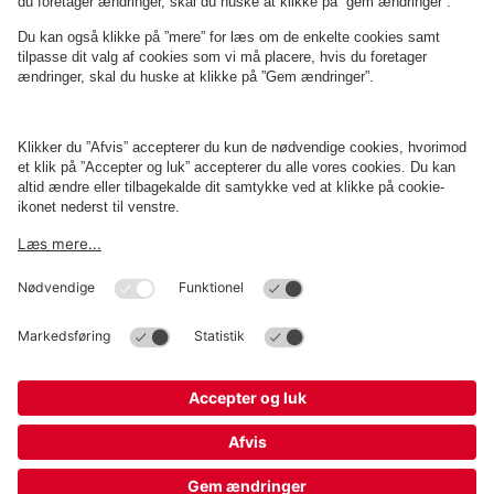
Om
Q-Park
Erhverv
Betingelser og politikker
Parkering
Cookieindstillinger
Copyright
Q-Park
Operations Denmark A/S