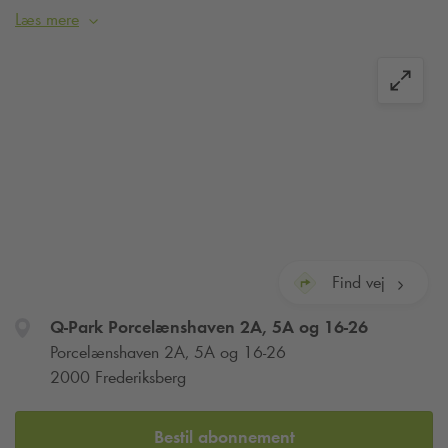
både beboere og besøgende.
Læs mere
Hos
Q-Park
Porcelænshaven har du også mulighed for at leje
en fast p-plads med et abonnement, læs mere via linket
nedenfor.
Find vej
Q-Park
Porcelænshaven 2A, 5A og 16-26
Porcelænshaven 2A, 5A og 16-26
2000 Frederiksberg
Bestil abonnement