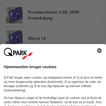
Porcelænshaven 2-28, 2000
Frederiksberg
Kilevej 14
Diakonissestiftelsen
Se P-anlæg på kortet