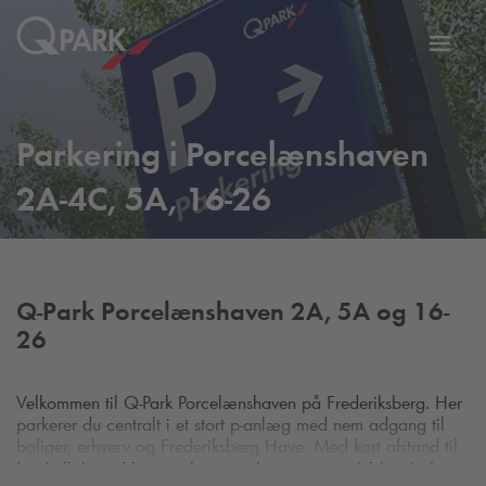
Slå
tion
navig
til
Parkering i Porcelænshaven
2A-4C, 5A, 16-26
Q-Park
Porcelænshaven 2A, 5A og 16-
26
Velkommen til
Q-Park
Porcelænshaven på Frederiksberg. Her
parkerer du centralt i et stort p-anlæg med nem adgang til
boliger, erhverv og Frederiksberg Have. Med kort afstand til
Frederiksberg Metrostation er anlægget et praktisk valg for