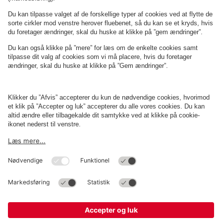
Om
Q-Park
Erhverv
Betingelser og politikker
Parkering
Cookieindstillinger