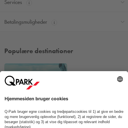
Services
Betalingsmuligheder
Populære destinationer
Kattegatcenteret