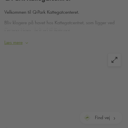
Velkommen til
Q-Park
Kattegatcenteret.
Bliv klogere på havet hos Kattegatcentret, som ligger ved
Grenaa Havn - helt ud til Kattegat.
Hos
Q-Park
Kattegatcenteret kan du lade bilen op med
Spirii
.
Læs mere
Find vej