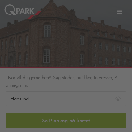
Slå
tion
navig
til
Hvor vil du gerne hen? Søg steder, butikker, interesser, P-
anlæg mm.
Se P-anlæg på kortet