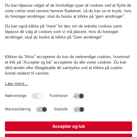
Om
Q-Park
Erhverv
Betingelser og politikker
Parkering
Cookieindstillinger