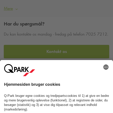
Mere
Har du spørgsmål?
Du kan kontakte os mandag - fredag på telefon 7025 7212.
Kontakt os
Se FAQ
Eller find os her: