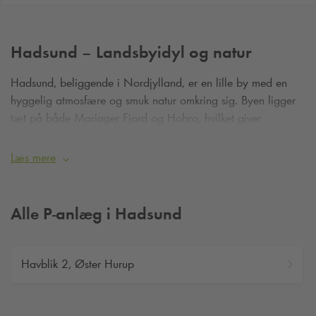
Hadsund – Landsbyidyl og natur
Hadsund, beliggende i Nordjylland, er en lille by med en
hyggelig atmosfære og smuk natur omkring sig. Byen ligger
tæt på både Mariager Fjord og Hobro, hvilket giver
mulighed for naturskønne oplevelser.
Læs mere
Alle P-anlæg i Hadsund
Havblik 2, Øster Hurup