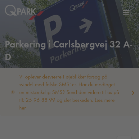
Slå
tion
navig
til
Parkering i Carlsbergvej 32 A-
D
Vi oplever desværre i øjeblikket forsøg på
svindel med falske SMS´er. Har du modtaget
en mistænkelig SMS? Send den videre til os på
tlf: 25 96 88 99 og slet beskeden. Læs mere
her.