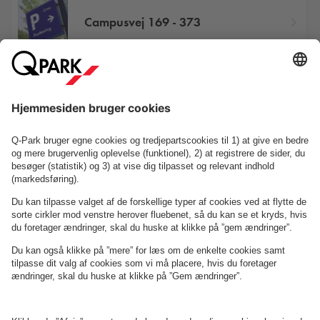
Campusvej 169 - 373
Gallerierne
Se P-anlæg på kortet
Om
Q-Park
Erhverv