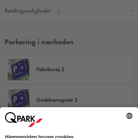
Betalingsmuligheder
Parkering i nærheden
Fabriksvej 2
Godsbanegade 2
Emil Møllers Gade 59-69