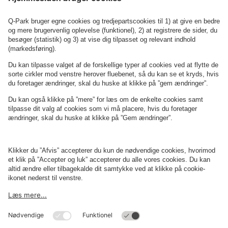
Se P-anlæg på kortet
Om
Q-Park
Erhverv
Betingelser og politikker
Parkering