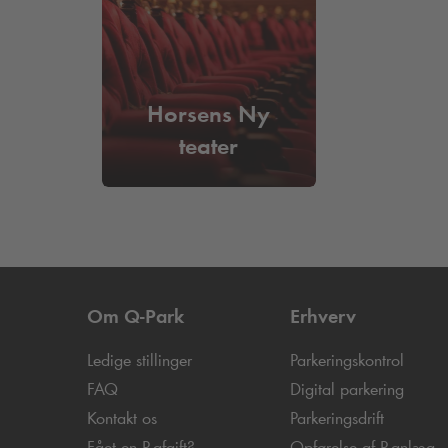
Horsens Ny
teater
Om
Q-Park
Erhverv
Ledige stillinger
Parkeringskontrol
FAQ
Digital parkering
Kontakt os
Parkeringsdrift
Fået en P-afgift?
Opførelse af P-anlæg