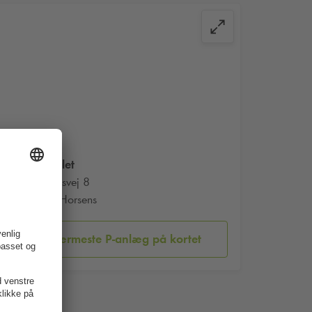
Fængslet
Fussingsvej 8
8700 Horsens
Vis nærmeste P-anlæg på kortet