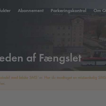
ukter
Abonnement
Parkeringskontrol
Om
Q
eden af Fængslet
 svindel med falske SMS´er. Har du modtaget en mistænkelig SMS? 
er.