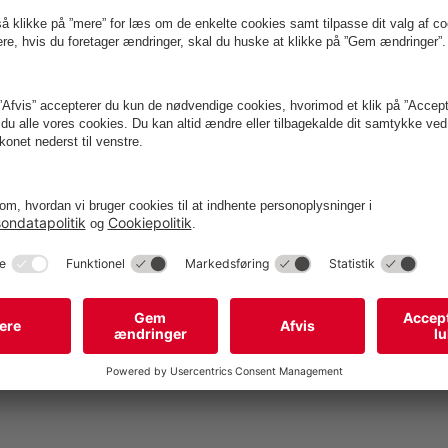
06 efter mere end 150 år med fængselsdrift og åbnede i 2012 so
tional anerkendt ramme for kultur og events. FÆNGSLET lægger i d
ler, møder og konferencer, kontorudleje, et brasserie, fodboldgolf 