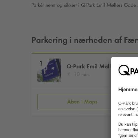
Parkér nemt og sikkert i
Q-Park
Emil Møllers Gade 
Parkering i nærheden af Fæn
1
Q-Park
Emil Møllers Gade 
10 min.
Åben i Maps