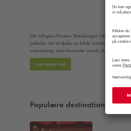
Det tidligere Horsens Statsfængsel lukkede i 20
lykkedes det at skabe en både national og interna
overnatning, store koncerter, events, kulturfestiva
Læs mere her
Populære destinationer