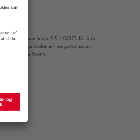
m oplevelsesvirksomheden FÆNGSLET. På få år
ag hus til et prisbelønnet fængselsmuseum,
og Locked Escape Rooms.