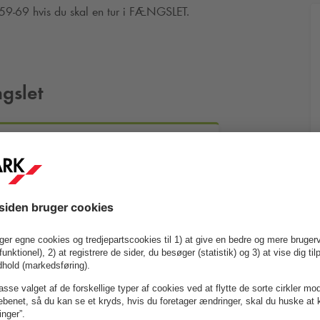
59-69 hvis du skal en tur i FÆNGSLET.
gslet
59-69
Mere info