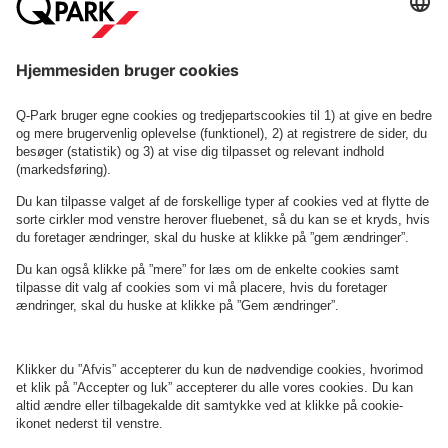
Se FAQ
Eller find os her:
Om
Q-Park
Erhverv
Betingelser og politikker
Parkering