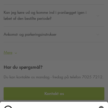
Kan jeg køre ud og komme ind i p-anlægget igen i
løbet af den bestilte periode?
Ankomst- og parkeringsinstrukser
Mere
Har du spørgsmål?
Du kan kontakte os mandag - fredag på telefon 7025 7212.
Kontakt os