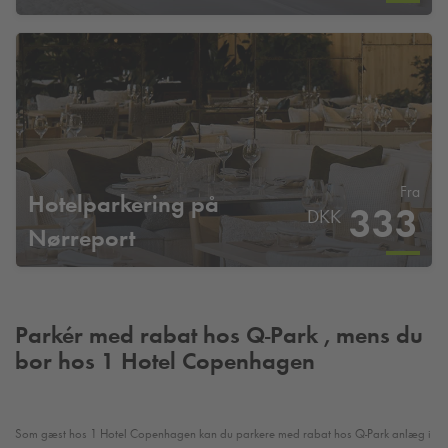
Fra
Hotelparkering på
333
DKK
Nørreport
Parkér med rabat hos
Q-Park
, mens du
bor hos 1 Hotel Copenhagen
Som gæst hos 1 Hotel Copenhagen kan du parkere med rabat hos
Q-Park
anlæg i