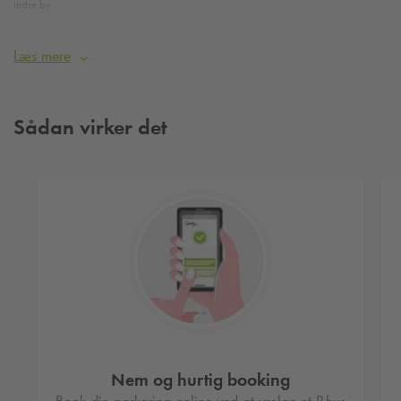
indre by.
Her parkerer du nemt med nummerpladegenkendelse helt
Læs mere
centralt i København.
Sådan virker det
Nem og hurtig booking