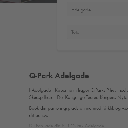
Adelgade
Total
Q-Park
Adelgade
I Adelgade i København ligger
Q-Park
s P-hus med
Skuespilhuset, Det Kongelige Teater, Kongens Ny
Book din parkeringsplads online med få klik og væl
dit behov.
Du kan lade din bil i
Q-Park
Adelgade.