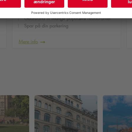
Parkering fra 17:00 til 22:00
Gåafstand til mange populære restauranter
Spar på din parkering
Mere info