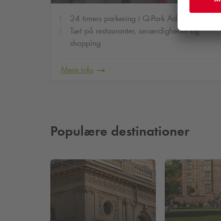
24 timers parkering i
Q-Park
Adelgade
Tæt på restauranter, seværdigheder og
shopping
Spar på din parkering
Mere info
Populære destinationer