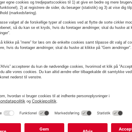
ra
Fra
0
220
DKK
Park+Dine Adelgade