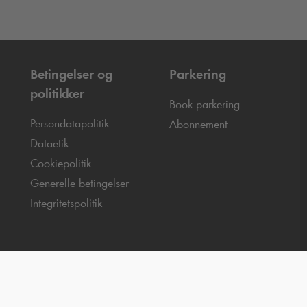
Betingelser og
Parkering
politikker
Book parkering
Persondatapolitik
Abonnement
Dataetik
Cookiepolitik
Generelle betingelser
Integritetspolitik