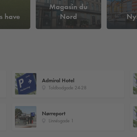
Magasin du
s have
Nord
Ny
Admiral Hotel
Toldbodgade 24-28
Nørreport
Linnésgade 1