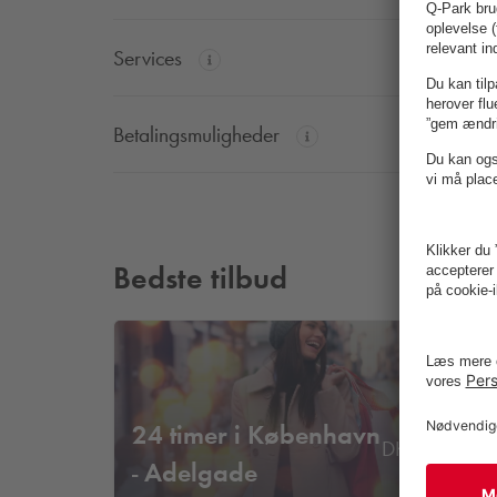
Services
Betalingsmuligheder
Bedste tilbud
F
24 timer i København
41
DKK
- Adelgade