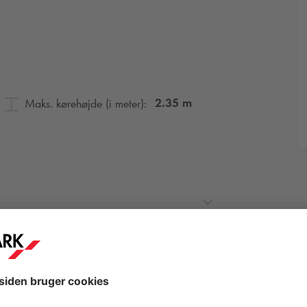
2.35
m
Maks. kørehøjde (i meter):