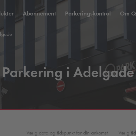
ukter
Abonnement
Parkeringskontrol
Om
Q
lgade
Parkering i Adelgade
Vælg dato og tidspunkt for din ankomst
Vælg tid