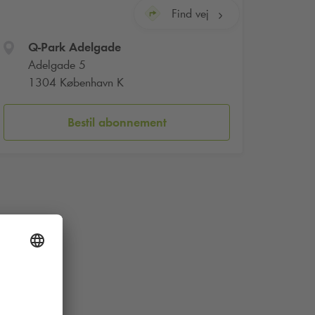
Find vej
Q-Park
Adelgade
Adelgade 5
1304 København K
Bestil abonnement