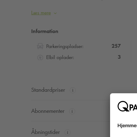
Læs mere
Information
257
Parkeringspladser:
3
Elbil oplader:
Standardpriser
Abonnementer
Åbningstider