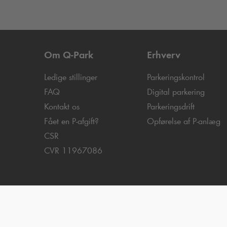
Om
Q-Park
Erhverv
Ledige stillinger
Parkeringskontrol
FAQ
Digital parkering
Kontakt os
Parkeringsdrift
Fået en P-afgift?
Opførelse af P-anlæg
CSR
CVR 11967086