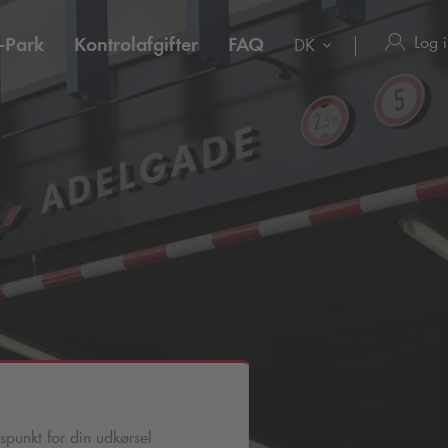
Log 
-Park
Kontrolafgifter
FAQ
DK
spunkt for din udkørsel