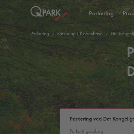
Parkering
Prod
Parkering
Parkering i København
Det Kongeli
P
D
Parkering ved Det Kongelige
Parkeringsanlæg