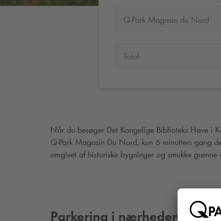
Q-Park Magasin du Nord
Total
Når du besøger Det Kongelige Biblioteks Have i K
Q-Park
Magasin Du Nord, kun 6 minutters gang derf
omgivet af historiske bygninger og smukke grønne 
Parkering i nærheden af Det