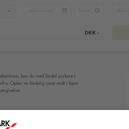
-
DKK
øbenhavn, kan du med fordel parkere i
ra. Oplev en fredelig oase midt i byen
omgivelser.
 Kongelige Biblioteks