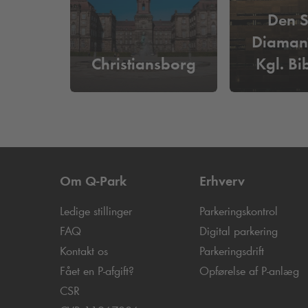
Den S
Diamant
Christiansborg
Kgl. Bi
Om
Q-Park
Erhverv
Ledige stillinger
Parkeringskontrol
FAQ
Digital parkering
Kontakt os
Parkeringsdrift
Fået en P-afgift?
Opførelse af P-anlæg
CSR