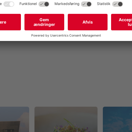
 mest skjulte perler, smukt beliggende bag Den Sorte Diamant og o
erdagens tempo og nyde en stille stund i grønne og velplejede om
imponerende vandskulptur, som skaber en særlig stemning året rundt
ge på solrige dage. Haven er et oplagt sted til en pause med en k