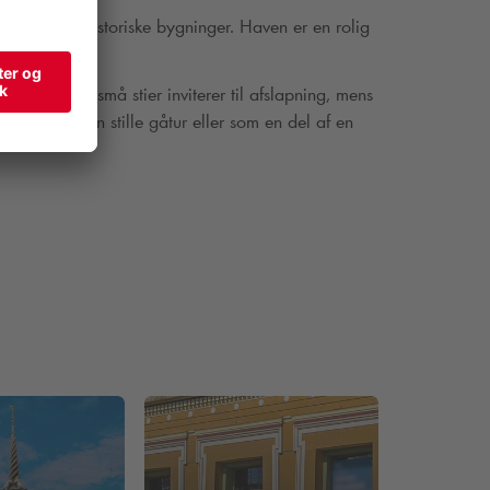
mgivet af historiske bygninger. Haven er en rolig
givelser.
. Bænke og små stier inviterer til afslapning, mens
op kaffe, en stille gåtur eller som en del af en