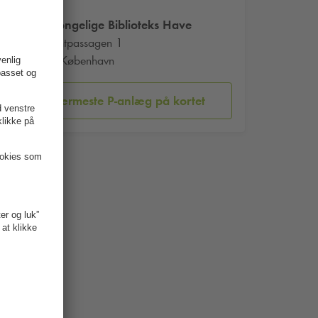
Det Kongelige Biblioteks Have
Proviantpassagen 1
1218 København
Vis nærmeste P-anlæg på kortet