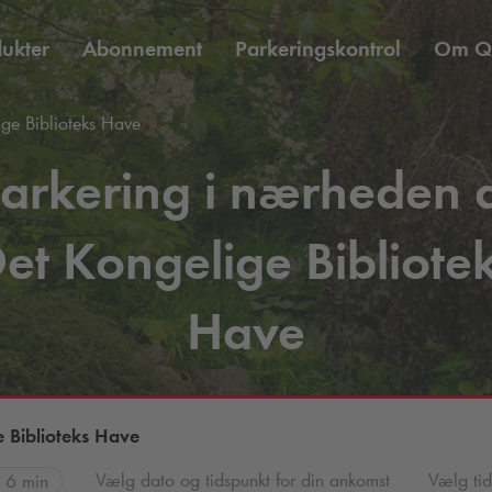
ukter
Abonnement
Parkeringskontrol
Om
Q
ge Biblioteks Have
arkering i nærheden 
et Kongelige Bibliote
Have
 Biblioteks Have
Vælg dato og tidspunkt for din ankomst
Vælg tid
6 min