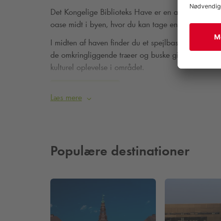
Det Kongelige Biblioteks Have er en af Københavns
oase midt i byen, hvor du kan tage en pause fra hv
I midten af haven finder du et spejlbassin med en 
de omkringliggende træer og buske giver læ og skyg
kulturel oplevelse i området.
Læs mere her
Læs mere
Populære destinationer