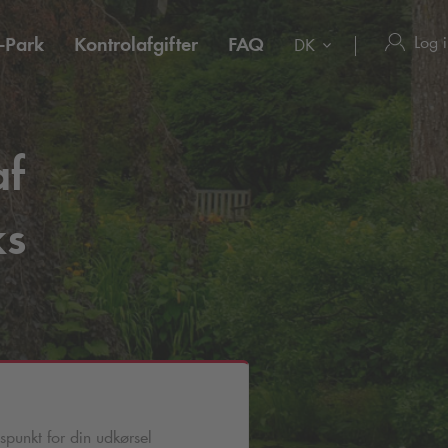
Log 
-Park
Kontrolafgifter
FAQ
DK
af
ks
spunkt for din udkørsel