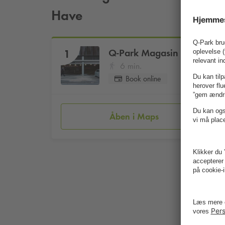
Have
Q-Park
Magasin du Nord
1
6 min.
Book online
Åben i Maps