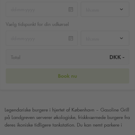
hh:mm
Vælg tidspunkt for din udkørsel
hh:mm
-
DKK
Total
Book nu
Legendariske burgere i hjertet af København – Gasoline Grill
på Landgreven serverer økologiske, friskkværnede burgere fra
deres ikoniske tidligere tankstation. Du kan nemt parkere i
Q‑Park Adelgade, kun 2 minutter derfra.