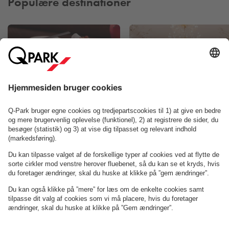
Populære destinationer
vegetariske alternativer lavet med Matr‑patty.
Restauranten har kun udendørs siddepladser og holder åbent
hver dag fra kl. 11, indtil der er udsolgt – en del af
konceptets charme og årsagen til de ofte lange køer.
Interiøret og udtrykket er holdt i et råt, urbant look med
grønne fliser og neonskilte, designet i samarbejde med lokale
håndværkere og designere. Gasoline Grill er flere gange
Pluto
Moltkes Palæ
blevet hyldet internationalt, blandt andet da Bloomberg
kårede deres burger som en af de 27 bedste i verden.
Læs mere her
Om
Q-Park
Erhverv