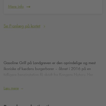
Mere info
Se P-anlæg på kortet
Gasoline Grill på Landgreven er den oprindelige og mest
ikoniske af kædens burgerbarer – åbnet i 2016 på en
tidligere benzinstation få skridt fra Kongens Nytorv. Her
serveres de berømte burgere, som dagligt laves på
friskkværnet, økologisk oksekød og pakkes i enkle,
Læs mere
kompromisløse menuer. Stedet er kendt for sin filosofi om
kvalitet, enkelhed og gode råvarer, hvilket også ses i deres
udvalg af burgere – fra den populære Original Burger til