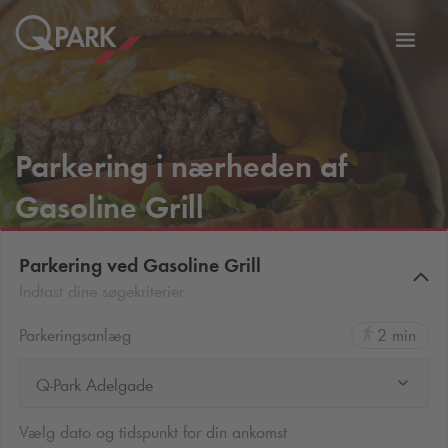
Slå
tion
navig
til
Parkering i nærheden af
Gasoline Grill
Parkering ved Gasoline Grill
Indtast dine søgekriterier
Parkeringsanlæg
2 min
Q-Park Adelgade
Vælg dato og tidspunkt for din ankomst