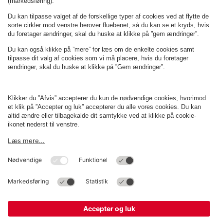
Om
Q-Park
Erhverv
Betingelser og politikker
Parkering
Cookieindstillinger