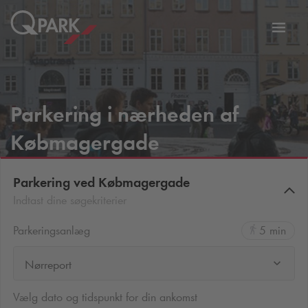
Slå
tion
navig
til
Parkering i nærheden af
Købmagergade
Parkering ved Købmagergade
Indtast dine søgekriterier
Parkeringsanlæg
5 min
Nørreport
Vælg dato og tidspunkt for din ankomst