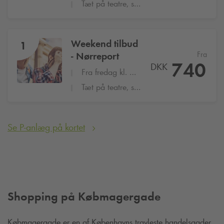
Tæt på teatre, shopping og restauranter
Weekend tilbud
1
Fra
- Nørreport
740
DKK
Fra fredag kl. 16:00 til mandag kl. 8:00
Tæt på teatre, shopping og restauranter
Se P-anlæg på kortet
Shopping på Købmagergade
Købmagergade er en af Københavns travleste handelsgader.