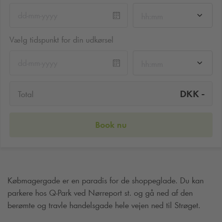
hh:mm
Vælg tidspunkt for din udkørsel
hh:mm
-
DKK
Total
Book nu
Købmagergade er en paradis for de shoppeglade. Du kan
parkere hos
Q-Park
ved Nørreport st. og gå ned af den
berømte og travle handelsgade hele vejen ned til Strøget.