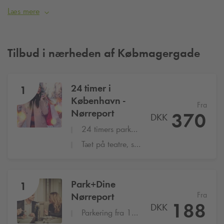
Læs mere
Tilbud i nærheden af Købmagergade
24 timer i
1
København -
Fra
Nørreport
370
DKK
24 timers parkering på
Q-Park
Nørreport
Tæt på teatre, shopping og restauranter
Park+Dine
1
Fra
Nørreport
188
DKK
Parkering fra 17:00 til 22:00