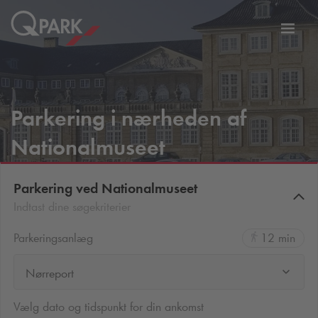
Slå
tion
navig
til
Parkering i nærheden af
Nationalmuseet
Parkering ved Nationalmuseet
Indtast dine søgekriterier
Parkeringsanlæg
12 min
Nørreport
Vælg dato og tidspunkt for din ankomst