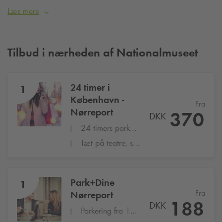
Læs mere
Tilbud i nærheden af Nationalmuseet
24 timer i
1
København -
Fra
Nørreport
370
DKK
24 timers parkering på
Q-Park
Nørreport
Tæt på teatre, shopping og restauranter
Park+Dine
1
Fra
Nørreport
188
DKK
Parkering fra 17:00 til 22:00