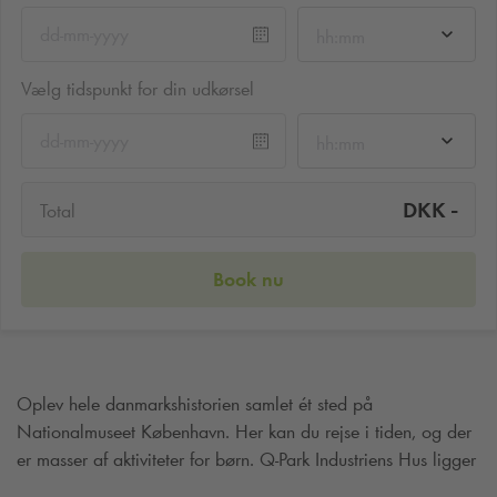
hh:mm
Vælg tidspunkt for din udkørsel
hh:mm
-
DKK
Total
Book nu
Oplev hele danmarkshistorien samlet ét sted på
Nationalmuseet København. Her kan du rejse i tiden, og der
er masser af aktiviteter for børn.
Q-Park
Industriens Hus ligger
meget tæt på museet.