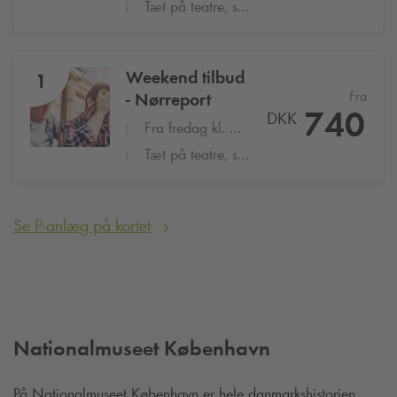
Tæt på teatre, shopping og restauranter
Weekend tilbud
1
Fra
- Nørreport
740
DKK
Fra fredag kl. 16:00 til mandag kl. 8:00
Tæt på teatre, shopping og restauranter
Se P-anlæg på kortet
Nationalmuseet København
På Nationalmuseet København er hele danmarkshistorien