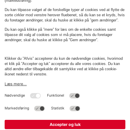
Om
Q-Park
Erhverv
Betingelser og politikker
Parkering
Cookieindstillinger