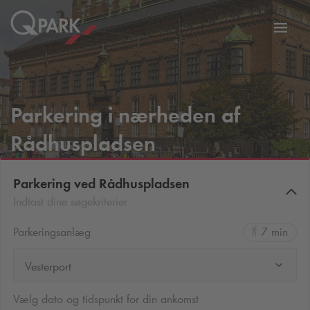
Slå
tion
navig
til
Parkering i nærheden af
Rådhuspladsen
Parkering ved Rådhuspladsen
Indtast dine søgekriterier
Parkeringsanlæg
7 min
Vesterport
Vælg dato og tidspunkt for din ankomst