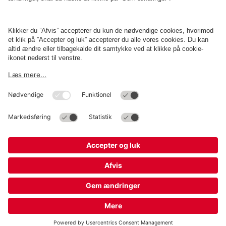
Erhverv
Betingelser og politikker
Parkering
Cookieindstillinger
Copyright
Q-Park
Operations Denmark A/S