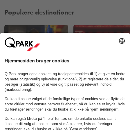
Populære destinationer
Ripley's Believe It
or Not!
Dagmar Teatret
Om
Q-Park