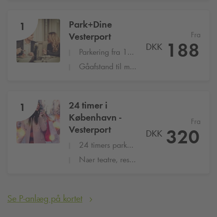
Park+Dine
1
Fra
Vesterport
188
DKK
Parkering fra 17:00 til 22:00
Gåafstand til mange populære restauranter
24 timer i
1
København -
Fra
Vesterport
320
DKK
24 timers parkering på Vesterport
Nær teatre, restauranter, Tivoli og shopping
Se P-anlæg på kortet