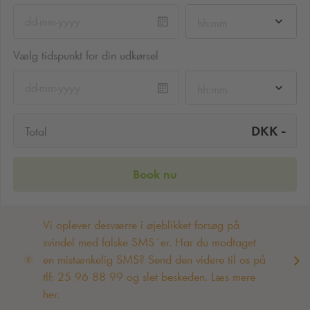
hh:mm
Vælg tidspunkt for din udkørsel
hh:mm
-
DKK
Total
Book nu
Vi oplever desværre i øjeblikket forsøg på
svindel med falske SMS´er. Har du modtaget
en mistænkelig SMS? Send den videre til os på
tlf: 25 96 88 99 og slet beskeden. Læs mere
her.