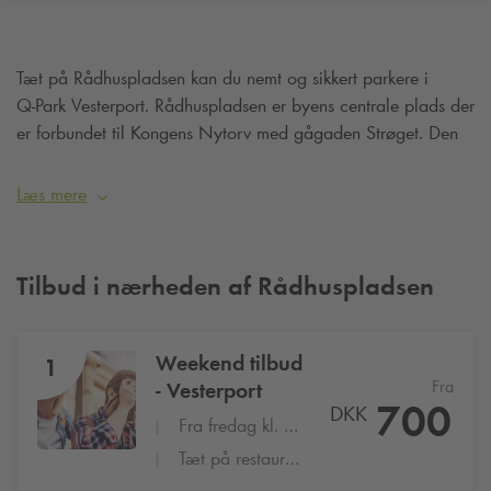
Tæt på Rådhuspladsen kan du nemt og sikkert parkere i
Q-Park
Vesterport. Rådhuspladsen er byens centrale plads der
er forbundet til Kongens Nytorv med gågaden Strøget. Den
store plads er et trafikknudepunkt og også samlingssted i
forbindelse med demonstrationer, store koncerter, udstillinger
Læs mere
og andre events.
Tilbud i nærheden af Rådhuspladsen
Weekend tilbud
1
Fra
- Vesterport
700
DKK
Fra fredag kl. 16:00 til mandag kl. 8:00
Tæt på restauranter, seværdigheder og shopping