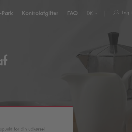
Log 
-Park
Kontrolafgifter
FAQ
DK
af
spunkt for din udkørsel