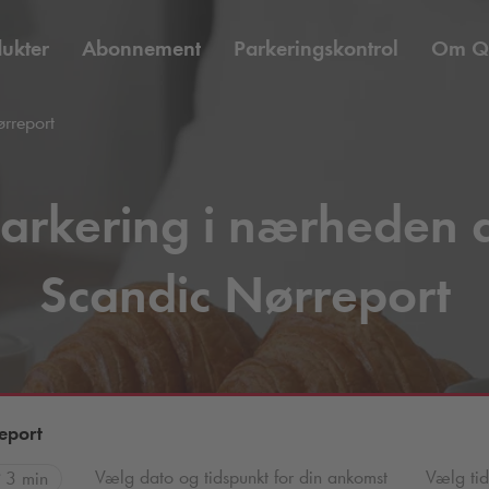
ukter
Abonnement
Parkeringskontrol
Om
Q
rreport
arkering i nærheden 
Scandic Nørreport
eport
Vælg dato og tidspunkt for din ankomst
Vælg tid
3 min