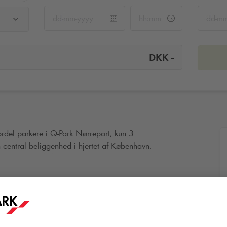
-
DKK
rdel parkere i
Q-Park
Nørreport, kun 3
central beliggenhed i hjertet af København.
ndic Nørreport