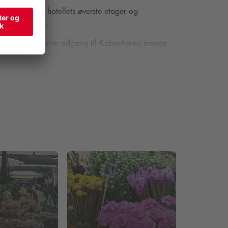
d i hånd. Fra hotellets øverste etager og
ormelle møder.
e faciliteter og nem adgang til Københavns mange