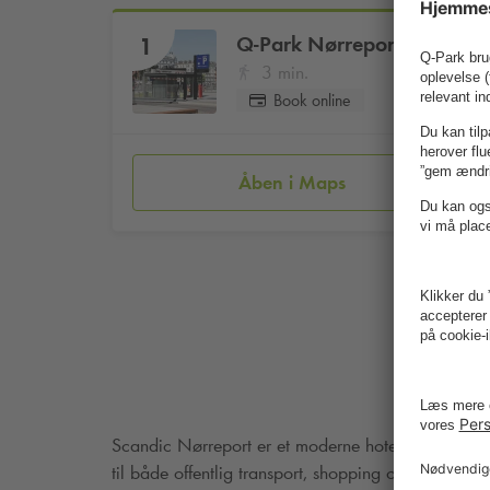
Q-Park
Nørreport
1
3 min.
Book online
Åben i Maps
Scandic Nørreport er et moderne hotel med en att
til både offentlig transport, shopping og kulturelle o