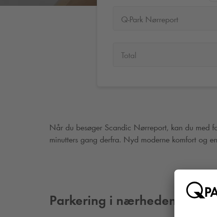
Q-Park Nørreport
Total
Når du besøger Scandic Nørreport, kan du med fo
minutters gang derfra. Nyd moderne komfort og en 
Parkering i nærheden af Sca