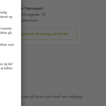
Scandic Nørreport
Frederiksborggade 18
1360 København
Vis nærmeste P-anlæg på kortet
havn. Her bor du tæt på byens puls med nem adgang