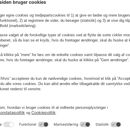
Mere info
Book nu
raktiv beliggenhed lige ved Nørreport Station i hjertet af Køben
plevelser.