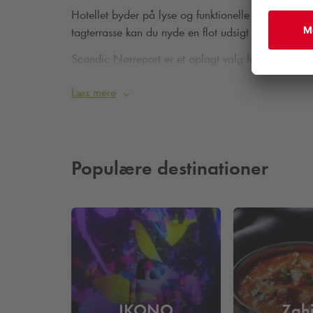
Hotellet byder på lyse og funktionelle værelser indr
tagterrasse kan du nyde en flot udsigt over byen,
Scandic Nørreport er et oplagt valg for både feri
seværdigheder.
Læs mere
Læs mere her
Populære destinationer
IKONO
Zah