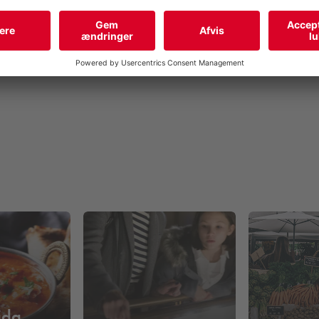
ettet i en stilren nordisk æstetik, hvor komfort og enkelhed går hån
 og de hyggelige fællesområder indbyder til både afslapning og uf
e- og forretningsrejsende, der ønsker en central base med modern
ida