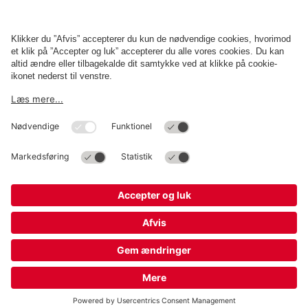
Erhverv
Betingelser og politikker
Parkering
Cookieindstillinger
Copyright
Q-Park
Operations Denmark A/S