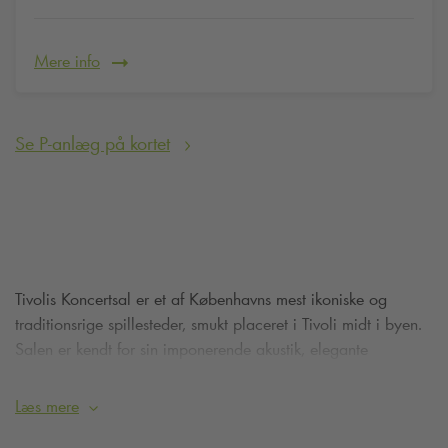
Mere info
Se P-anlæg på kortet
Tivolis Koncertsal er et af Københavns mest ikoniske og
traditionsrige spillesteder, smukt placeret i Tivoli midt i byen.
Salen er kendt for sin imponerende akustik, elegante
arkitektur og et varieret program, der spænder fra klassiske
koncerter og opera til musicalopsætninger, shows og
Læs mere
gæstespil med internationale kunstnere. Her optræder både