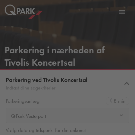
Slå
tion
navig
til
Parkering i nærheden af
Tivolis Koncertsal
Parkering ved Tivolis Koncertsal
Indtast dine søgekriterier
Parkeringsanlæg
8 min
Q-Park Vesterport
Vælg dato og tidspunkt for din ankomst