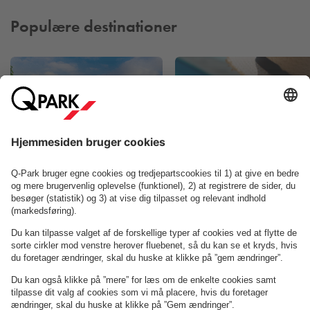
Tivoli Copenhagen Phil og verdensnavne inden for flere
genrer, hvilket gør koncertsalen til et kulturelt
Populære destinationer
omdrejningspunkt året rundt.
De bløde linjer, den varme belysning og de komfortable
sæder skaber en stemning, hvor både intimitet og storladne
musikoplevelser kan udfolde sig. Uanset om du er til
symfoniske værker, filmkoncerter, jazz eller store
scenekunstproduktioner, leverer Tivolis Koncertsal oplevelser
med høj kvalitet og professionel præcision.
Tivoli
Villa Copenhage
Det er nemt at komme til koncerter i Tivoli, uanset
transportform. Hvis du ankommer i bil, kan du parkere
bekvemt i Q
‑
Park Vesterport, der ligger omkring 5 minutters
gang fra indgangen
–
s
å
du kan ankomme afslappet og
nyde en aften med musik i verdensklasse midt i K
ø
benhavn.
Om
Q-Park
Læs mere her