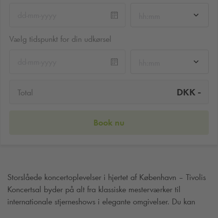
hh:mm
Vælg tidspunkt for din udkørsel
hh:mm
-
DKK
Total
Book nu
Storslåede koncertoplevelser i hjertet af København – Tivolis
Koncertsal byder på alt fra klassiske mesterværker til
internationale stjerneshows i elegante omgivelser. Du kan
nemt parkere i Q
‑
Park Vesterport, blot 5 minutters gang