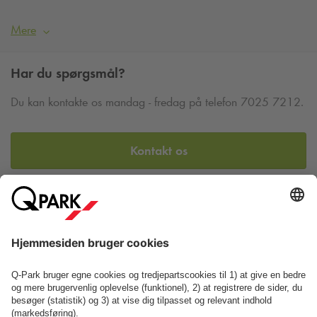
Mere
Har du spørgsmål?
Du kan kontakte os mandag - fredag på telefon 7025 7212.
Kontakt os
Se FAQ
Eller find os her: