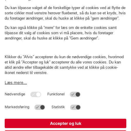
Om
Q-Park
Erhverv
Betingelser og politikker
Parkering
Cookieindstillinger