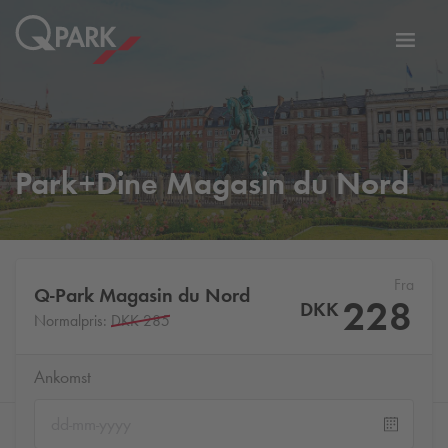
Slå
tion
navig
til
Park+Dine Magasin du Nord
Fra
Q-Park
Magasin du Nord
228
DKK
Normalpris:
DKK 285
Ankomst