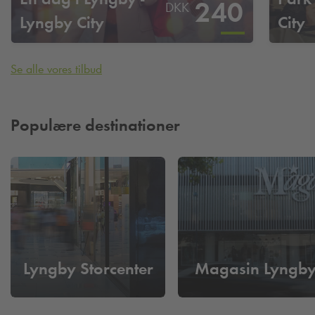
240
DKK
Lyngby City
City
Se alle vores tilbud
Populære destinationer
Lyngby Storcenter
Magasin Lyngb