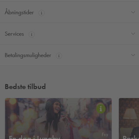
Åbningstider
Services
Betalingsmuligheder
Bedste tilbud
Fra
En dag i Lyngby -
Park