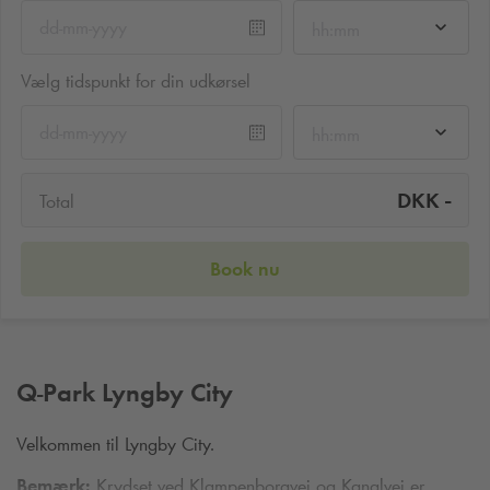
hh:mm
Vælg tidspunkt for din udkørsel
hh:mm
-
DKK
Total
Book nu
Q-Park
Lyngby City
Velkommen til Lyngby City.
Bemærk:
Krydset ved Klampenborgvej og Kanalvej er