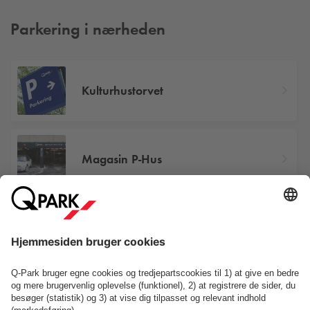
Parkering i nærheden
Kulturhustorvet
Magasin P-Hus
Jernbanepladsen 1
Se P-anlæg på kortet