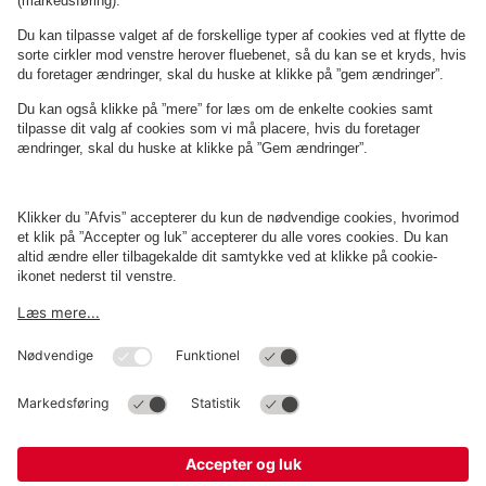
Om
Q-Park
Erhverv
Betingelser og politikker
Parkering
Cookieindstillinger