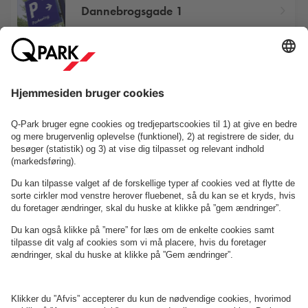
Dannebrogsgade 1
Odense Banegård Center
Se P-anlæg på kortet
Om
Q-Park
Erhverv
Betingelser og politikker