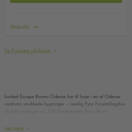
Mere info
Se P-anlæg på kortet
Locked Escape Rooms Odense har til huse i en af Odense
centrums smukkeste bygninger – nemlig Fyns Forsamlingshus
og har overtaget ca. 350 kvadratmeter, hvor der er
indrettet fire autentiske og stemningsfyldte Escape Rooms,
som med garanti vil give familier, venner og kollegaer nogle
Læs mere