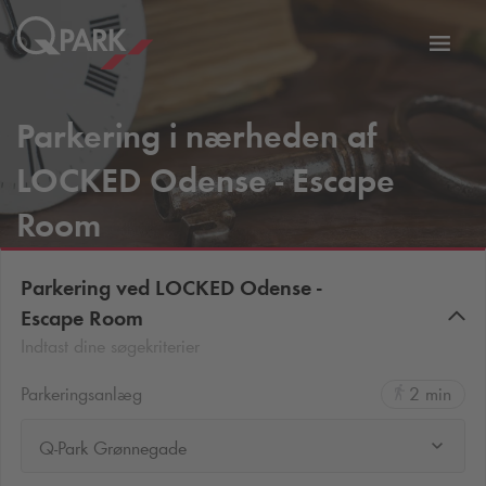
Slå
tion
navig
til
Parkering i nærheden af
LOCKED Odense - Escape
Room
Parkering ved LOCKED Odense -
Escape Room
Indtast dine søgekriterier
Parkeringsanlæg
2 min
Q-Park Grønnegade