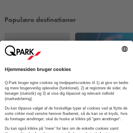
sjove og sammenholdsskabende oplevelser.
Læs mere her
Populære destinationer
Restaurant
Flammen -
Odense
Jazzhuset Dexte
Om
Q-Park