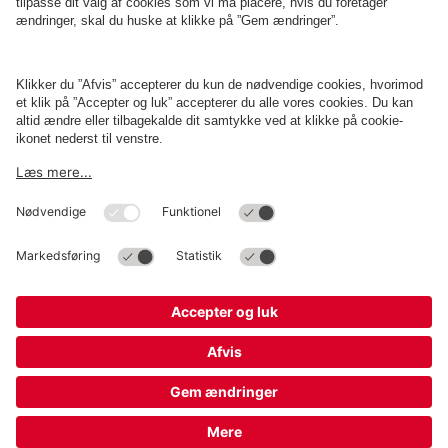
Erhverv
Betingelser og politikker
Parkering
Cookieindstillinger
Copyright
Q-Park
Operations Denmark A/S