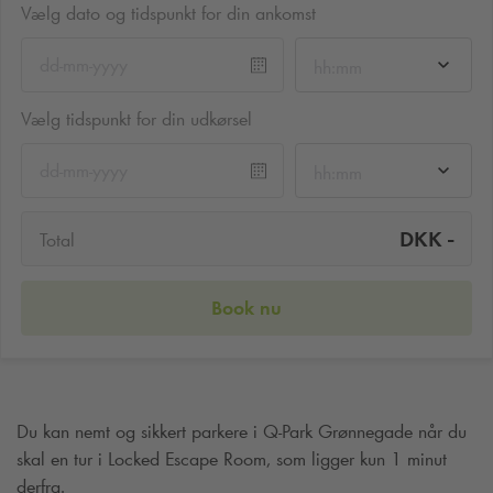
Vælg dato og tidspunkt for din ankomst
hh:mm
Vælg tidspunkt for din udkørsel
hh:mm
-
DKK
Total
Book nu
Du kan nemt og sikkert parkere i
Q-Park
Grønnegade når du
skal en tur i Locked Escape Room, som ligger kun 1 minut
derfra.