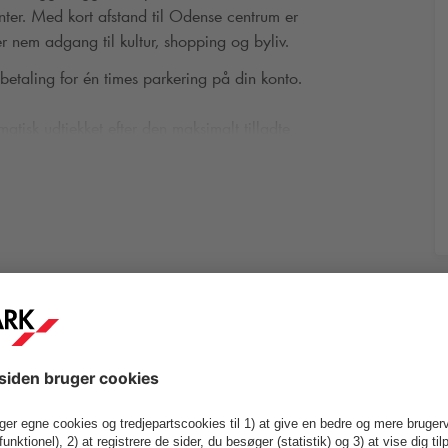
nter. Med kort afstand til Odense centrum er
r nem adgang til kultur, shopping og byliv.
 betaling for én times parkering på din konto
.
matisk udtjekket efter den maksimalt tilladte
ere døgntakster på betalingskortet. Hvis du
ifter. Se reglerne skiltet i P-anlægget.