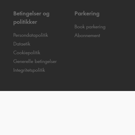
Betingelser og
Parkering
politikker
Book parkering
Persondatapolitik
Abonnement
Dataetik
Cookiepolitik
Generelle betingelser
Integritetspolitik