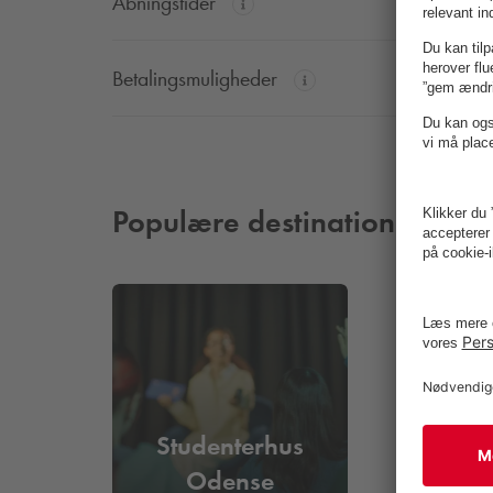
Åbningstider
Betalingsmuligheder
Populære destinationer
Studenterhus
Odense