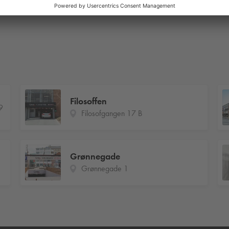
Filosoffen
9
Filosofgangen 17 B
Grønnegade
Grønnegade 1