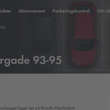
ukter
Abonnement
Parkeringskontrol
Om
Q
-95
ergade 93-95
sanlægget ligger tæt på Brandts Klædefabrik