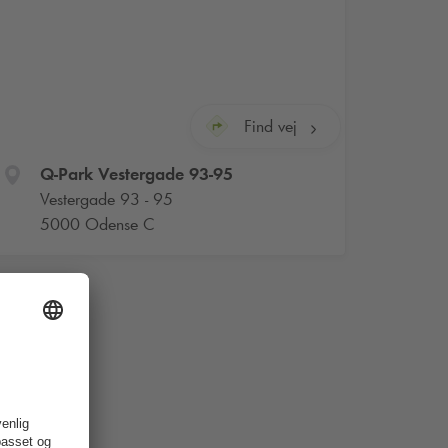
Find vej
Q-Park
Vestergade 93-95
Vestergade 93 - 95
5000 Odense C