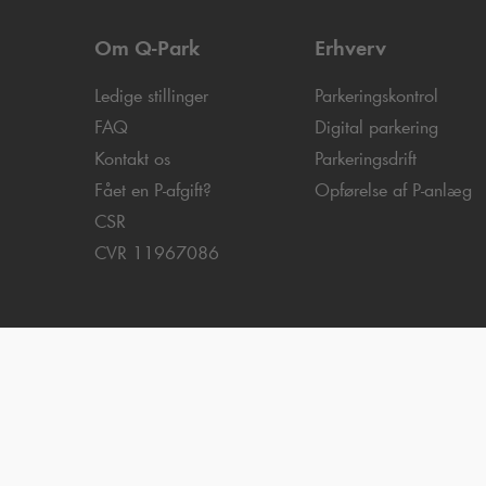
Om
Q-Park
Erhverv
Ledige stillinger
Parkeringskontrol
FAQ
Digital parkering
Kontakt os
Parkeringsdrift
Fået en P-afgift?
Opførelse af P-anlæg
CSR
CVR 11967086