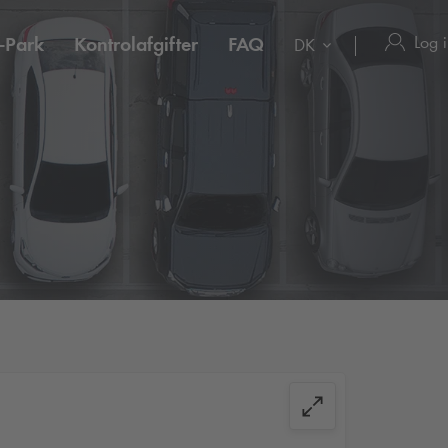
Log 
-Park
Kontrolafgifter
FAQ
DK