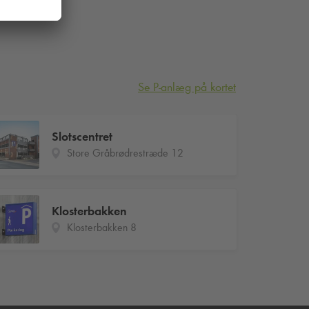
Se P-anlæg på kortet
Slotscentret
Store Gråbrødrestræde 12
Klosterbakken
Klosterbakken 8