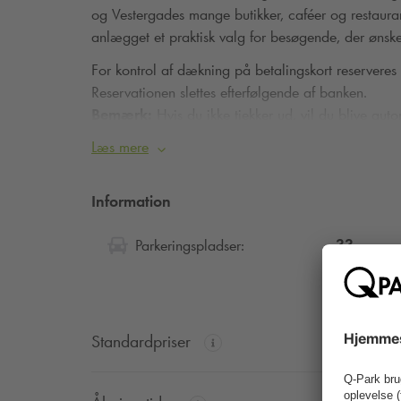
og Vestergades mange butikker, caféer og restaura
anlægget et praktisk valg for besøgende, der ønske
For kontrol af dækning på betalingskort
reserveres
Reservationen slettes efterfølgende af banken.
Bemærk:
Hvis du ikke tjekker ud, vil du blive auto
parkeringstid, og der vil blive opkrævet en eller fl
Læs mere
fortsat parkerer, vil du kunne blive pålagt kontrolafg
Information
33
Parkeringspladser:
Standardpriser