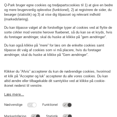
Domkirke
Raadhuskældere
smagsprøve på vikingernes liv til søs, når du sejler ud på
fjorden i et ægte vikingeskib.
Læs mere her
Om
Q-Park
Erhverv
Betingelser og politikker
Parkering