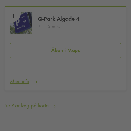
1
Q-Park
Algade 4
16 min.
Åben i Maps
Mere info
Se P-anlæg på kortet