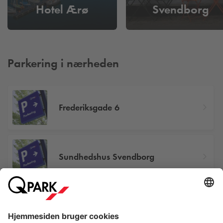
Hotel Ærø
Svendborg
Parkering i nærheden
Frederiksgade 6
Sundhedshus Svendborg
Tinghusgade 43