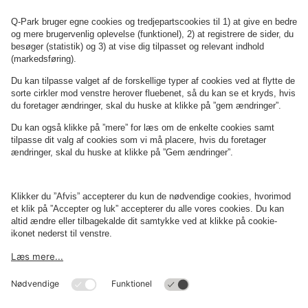
Se P-anlæg på kortet
Om
Q-Park
Erhverv
Betingelser og politikker
Parkering