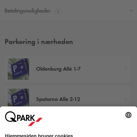
Betalingsmuligheder
Parkering i nærheden
Oldenburg Allé 1-7
Spotorno Alle 2-12
Telegade 1 - Carl Gustavs Gade 3