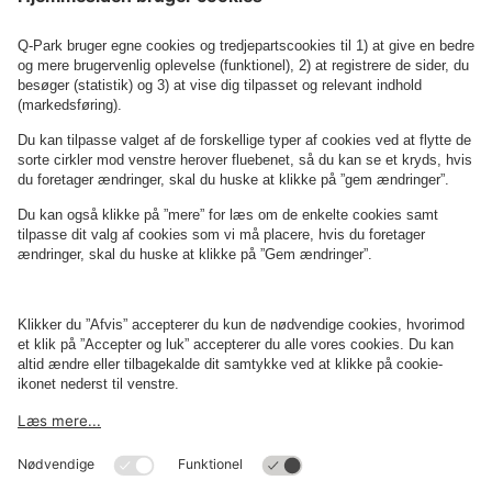
Se P-anlæg på kortet
Om
Q-Park
Erhverv
Betingelser og politikker
Parkering