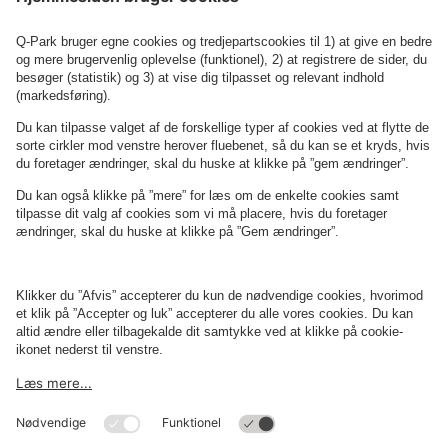
Se P-anlæg på kortet
Om
Q-Park
Erhverv
Betingelser og politikker
Parkering