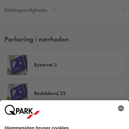
Betalingsmuligheder
Parkering i nærheden
Bytorvet 2
Roskildevej 22
Herstedvang 10-14