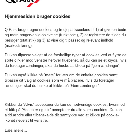
Saxogade 10
Se P-anlæg på kortet
Om
Q-Park
Erhverv
Betingelser og politikker
Parkering