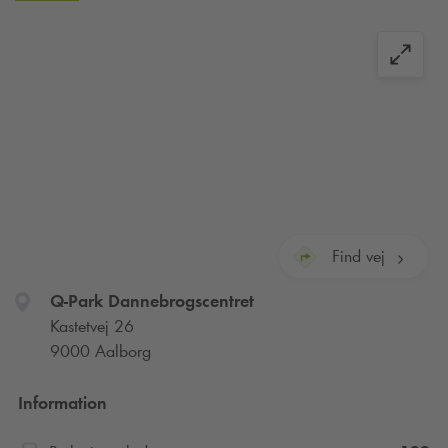
Centret tilbyder et bredt udvalg af butikker, der imødekommer
forskellige behov, herunder mode, elektronik og indretning til
hjemmet.
Der er også mange spisemuligheder tilgængelige, lige fra
caféer til restauranter.
Derudover har Dannebrogscentret underholdningsfaciliteter
som biograf og spillehaller, der sikrer en sjov oplevelse for
hele familien.
Find vej
Q-Park
Dannebrogscentret
Kastetvej 26
9000 Aalborg
Information