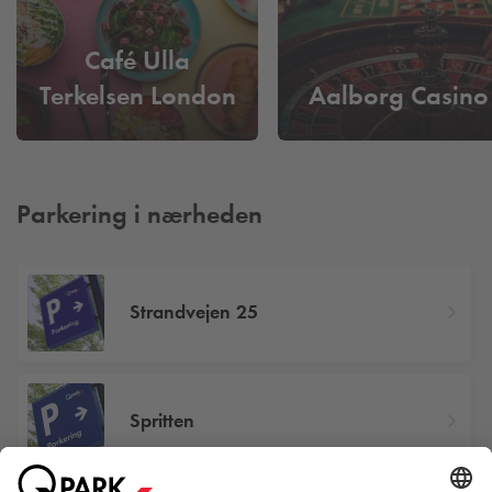
Café Ulla
Terkelsen London
Aalborg Casino
Parkering i nærheden
Strandvejen 25
Spritten