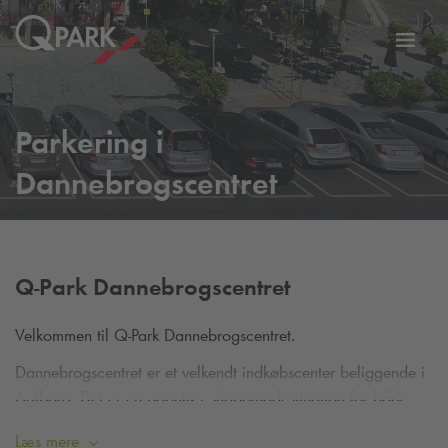
Slå
tion
navig
til
Parkering i
Dannebrogscentret
Q-Park
Dannebrogscentret
Velkommen til
Q-Park
Dannebrogscentret.
Dannebrogscentret er et velkendt indkøbscenter beliggende i
Aalborg. Det er en populær shoppingdestination for både
lokale og besøgende, der tilbyder mangfoldige shopping-,
Læs mere
spise- og underholdningsmuligheder.