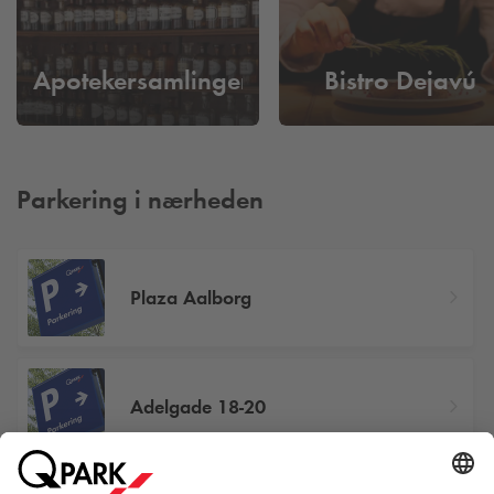
Apotekersamlingen
Bistro Dejavú
Parkering i nærheden
Plaza Aalborg
Adelgade 18-20