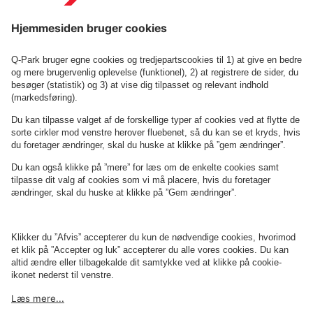
Saxogade 10
Se P-anlæg på kortet
Om
Q-Park
Erhverv
Betingelser og politikker
Parkering