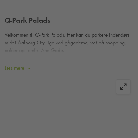
Q-Park
Palads
Velkommen til
Q-Park
Palads. Her kan du parkere indendørs
midt i Aalborg City lige ved gågaderne, tæt på shopping,
caféer og Jomfru Ane Gade.
Du kan lade din bil i
Q-Park
Palads.
Læs mere