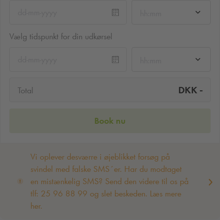
hh:mm
Vælg tidspunkt for din udkørsel
hh:mm
-
DKK
Total
Book nu
Vi oplever desværre i øjeblikket forsøg på
svindel med falske SMS´er. Har du modtaget
en mistænkelig SMS? Send den videre til os på
tlf: 25 96 88 99 og slet beskeden. Læs mere
her.