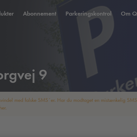
ukter
Abonnement
Parkeringskontrol
Om
Q
orgvej 9
 svindel med falske SMS´er. Har du modtaget en mistænkelig SMS? 
er.