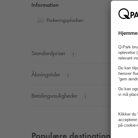
Information
30
Parkeringspladser:
Standardpriser
Åbningstider
Betalingsmuligheder
Populære destinationer