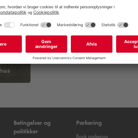
otellet
hus
Betingelser og
Parkering
politikker
Book parkering