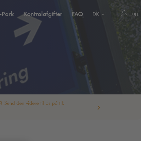
Log 
-Park
Kontrolafgifter
FAQ
DK
Send den videre til os på tlf: