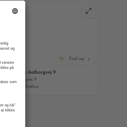
Find vej
Q-Park
Aalborgvej 9
Aalborgvej 9
9492 Blokhus