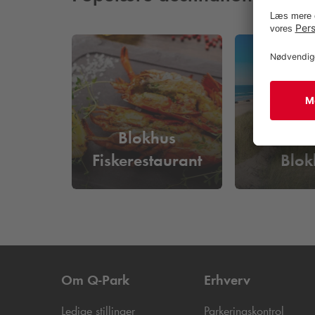
Blokhus
Strandh
Fiskerestaurant
Blok
Om
Q-Park
Erhverv
Ledige stillinger
Parkeringskontrol