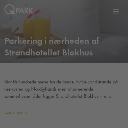
Slå
tion
navig
til
Parkering i nærheden af
Strandhotellet Blokhus
Blot få hundrede meter fra de brede, hvide sandstrande på
vestkysten og Nordjyllands mest charmerende
sommerhusområder ligger Strandhotellet Blokhus – et af
Danmarks bedste badehoteller, ideelt til romantiske ophold,
eksklusive sammenkomster eller møder.
Læs mere