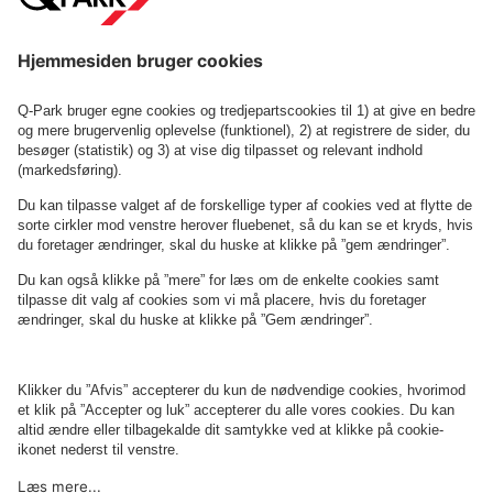
Læs mere her
Blokhus
Fiskerestaurant
Om
Q-Park
Erhverv
Betingelser og politikker
Parkering