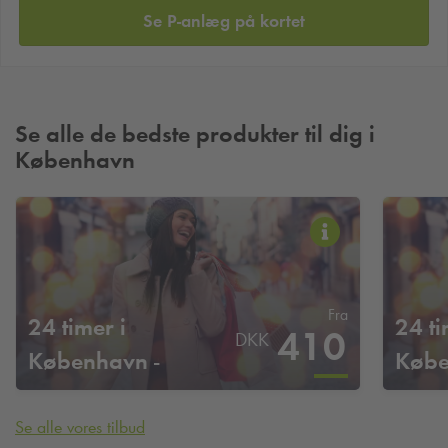
Se P-anlæg på kortet
Se alle de bedste produkter til dig i
København
Fra
24 timer i
24 ti
410
DKK
København -
Købe
Adelgade
Se alle vores tilbud