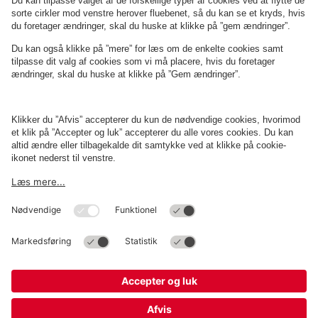
Om
Q-Park
Erhverv
Betingelser og politikker
Parkering
Cookieindstillinger
Copyright
Q-Park
Operations Denmark A/S