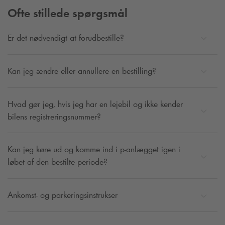
Ofte stillede spørgsmål
København er fyldt med butikker, hyggelige gågader og
restauranter i verdensklasse.
Q-Park
har parkeringshuse i
Er det nødvendigt at forudbestille?
nærheden af det hele.
Find parkering tæt på nogle af Københavns mest populære
Kan jeg ændre eller annullere en bestilling?
attraktioner, restauranter, shoppingområder og eventsteder i
oversigten nedenfor.
Vi har lavet et overblik over de events og festivaller
Hvad gør jeg, hvis jeg har en lejebil og ikke kender
København har at byde på her. Du kan se hvor du kan
bilens registreringsnummer?
parkere, finde rabatkoder og information om trafikale
ændringer.
Kan jeg køre ud og komme ind i p-anlægget igen i
løbet af den bestilte periode?
Find parkering til dit event i København
Der er altid noget at lave i København med rig mulighed for
Ankomst- og parkeringsinstrukser
både historiske og kulturelle oplevelser og god
underholdning. Bliv godt underholdt til byens største dinner