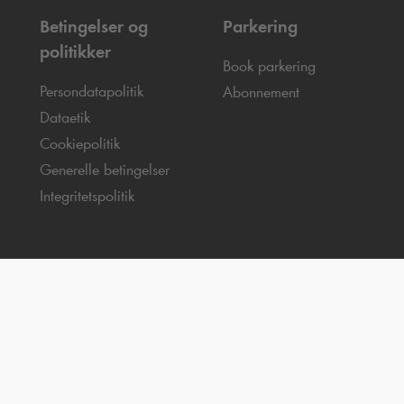
Betingelser og
Parkering
politikker
Book parkering
Persondatapolitik
Abonnement
Dataetik
Cookiepolitik
Generelle betingelser
Integritetspolitik