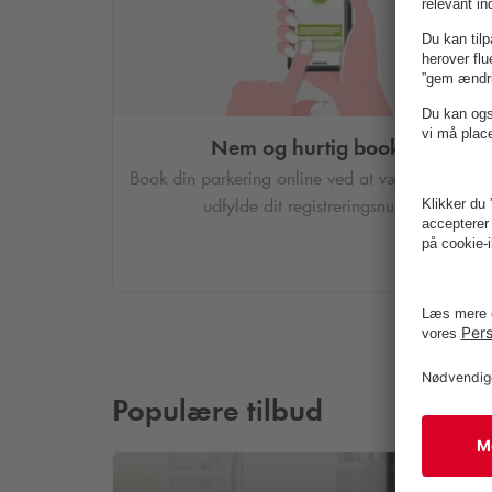
Nem og hurtig booking
Book din parkering online ved at vælge et P-hus
udfylde dit registreringsnummer.
Populære tilbud