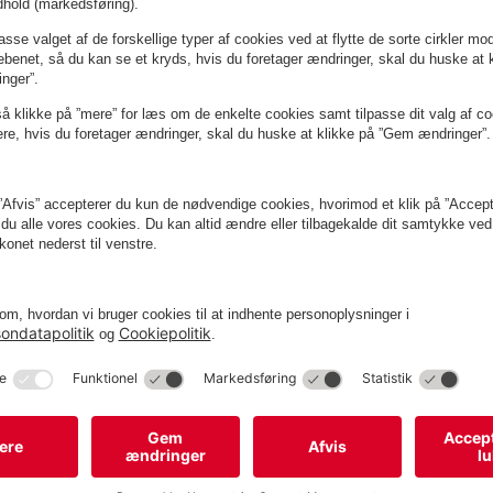
Slip for billetter og automater
 og
Ved indkørsel i P-huset åbnes bommen
automatisk via nummerpladegenkendelse.