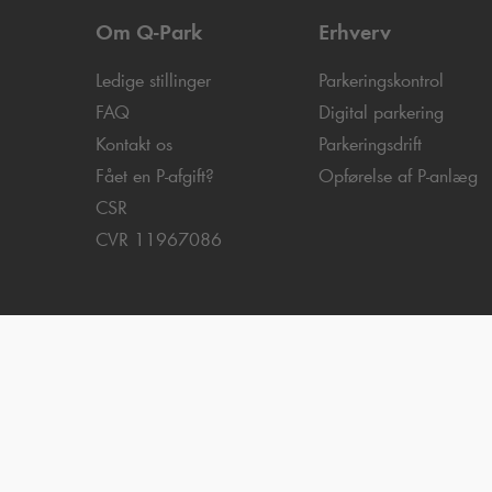
Om
Q-Park
Erhverv
Ledige stillinger
Parkeringskontrol
FAQ
Digital parkering
Kontakt os
Parkeringsdrift
Fået en P-afgift?
Opførelse af P-anlæg
CSR
CVR 11967086