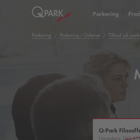
Parkering
Prod
Parkering
Parkering i Odense
Tilbud på park
Q-Park
Filosoff
Normalpris:
DKK 55