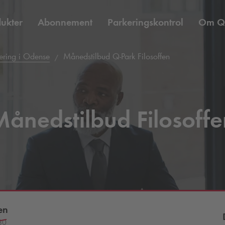
ukter
Abonnement
Parkeringskontrol
Om
Q
ering i Odense
Månedstilbud
Q-Park
Filosoffen
Månedstilbud Filosoffe
en
80