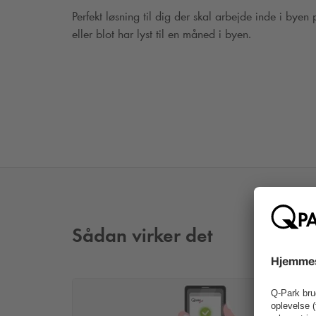
Perfekt løsning til dig der skal arbejde inde i byen
eller blot har lyst til en måned i byen.
Sådan virker det