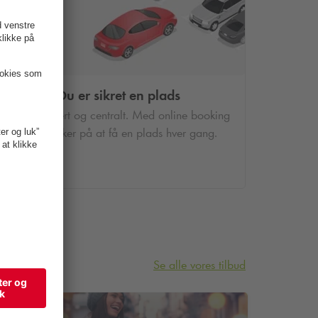
Du er sikret en plads
Parkér sikkert og centralt. Med online booking
er du sikker på at få en plads hver gang.
Se alle vores tilbud