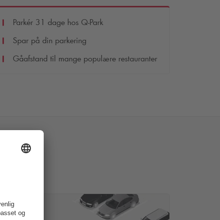
Parkér 31 dage hos
Q-Park
Spar på din parkering
Gåafstand til mange populære restauranter