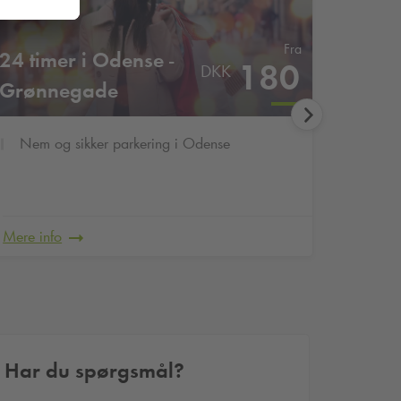
Fra
24 timer i Odense -
En ug
180
DKK
Grønnegade
Filoso
Nem og sikker parkering i Odense
7 dag
Spar 
Nem o
Mere info
Mere in
Har du spørgsmål?