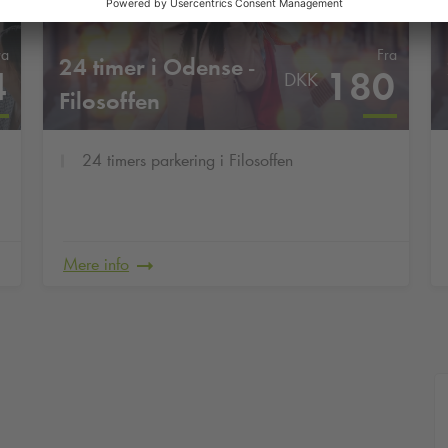
ra
Fra
24 timer i Odense -
4
180
DKK
Filosoffen
24 timers parkering i Filosoffen
Mere info